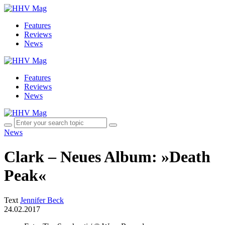
Features
Reviews
News
Features
Reviews
News
News
Clark – Neues Album: »Death
Peak«
Text
Jennifer Beck
24.02.2017