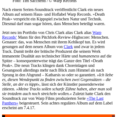
Foto: Tim Sacchenti / © Warp Records
Nach einem Serien-Soundtrack veröffentlicht Clark ein neues
Album auf seinem Haus- und Hoflabel Warp Records. »Death
Peak« verspricht ein Kippspiel zwischen Natur und Technik.
Diesmal darf man sogar hören, dass Menschen beteiligt waren.
Jetzt neu im Portfolio von Chris Clark alias Clark alias
Warp
Records‘
Mann für den Pitchfork-Review-Highscore: Menschen.
Genauer: das, was Menschen mit ihrem Kehlkopf tun. Es wird
gesungen auf dem neuen Album von
Clark
und zwar in jedem
Track. Damit treibt der britische Produzent die seinem Werk
immanente Dualität aus technischer Härte und
humaneness
auf die
Spitze – konsequenterweise trägt das Ganze den Titel »Death
Peak«. Die neun Tracks klingen dank Choreinlagen und
Gesangssoli allerdings mehr nach Blick zum Himmel als nach
Sprung in den Abgrund – Katharsis so oder so garantiert.
»Ich liebe
es, diesen Wendepunkt zu finden zwischen zwei Gegensätzen – die
Stelle, an der es kippt«
, lässt sich der Künstler passenderweise
zitieren.
»Meine Tracks sollen scharfe Zähne haben, aber man soll
sie trotzdem auch noch streicheln wollen.«
Zuletzt hatte Clark den
Soundtrack zur von Warp Films produzierten Serie
»The Last
Panthers«
beigesteuert. Sein achtes reguläres Album auf dem Label
erscheint am 7.4.17.