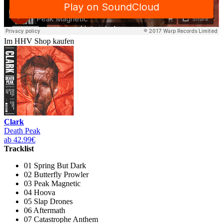
Im HHV Shop kaufen
Clark
Death Peak
ab 42.99€
Tracklist
01 Spring But Dark
02 Butterfly Prowler
03 Peak Magnetic
04 Hoova
05 Slap Drones
06 Aftermath
07 Catastrophe Anthem