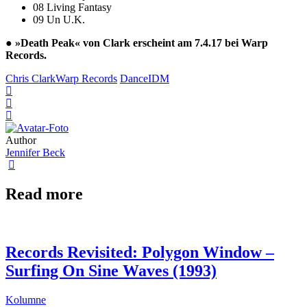
08 Living Fantasy
09 Un U.K.
●
»Death Peak« von Clark erscheint am 7.4.17 bei Warp
Records.
Chris Clark
Warp Records
Dance
IDM
Author
Jennifer Beck
Read more
Records Revisited: Polygon Window –
Surfing On Sine Waves (1993)
Kolumne