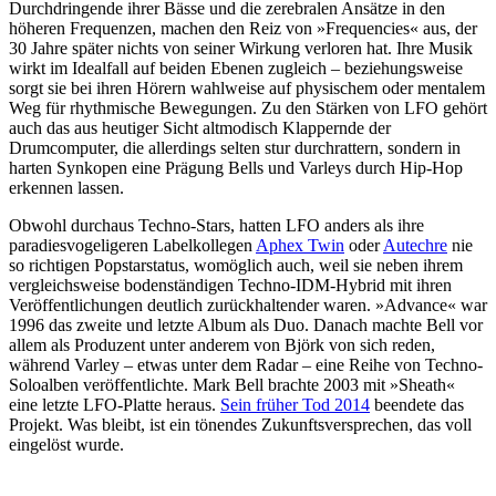
Durchdringende ihrer Bässe und die zerebralen Ansätze in den
höheren Frequenzen, machen den Reiz von »Frequencies« aus, der
30 Jahre später nichts von seiner Wirkung verloren hat. Ihre Musik
wirkt im Idealfall auf beiden Ebenen zugleich – beziehungsweise
sorgt sie bei ihren Hörern wahlweise auf physischem oder mentalem
Weg für rhythmische Bewegungen. Zu den Stärken von LFO gehört
auch das aus heutiger Sicht altmodisch Klappernde der
Drumcomputer, die allerdings selten stur durchrattern, sondern in
harten Synkopen eine Prägung Bells und Varleys durch Hip-Hop
erkennen lassen.
Obwohl durchaus Techno-Stars, hatten LFO anders als ihre
paradiesvogeligeren Labelkollegen
Aphex Twin
oder
Autechre
nie
so richtigen Popstarstatus, womöglich auch, weil sie neben ihrem
vergleichsweise bodenständigen Techno-IDM-Hybrid mit ihren
Veröffentlichungen deutlich zurückhaltender waren. »Advance« war
1996 das zweite und letzte Album als Duo. Danach machte Bell vor
allem als Produzent unter anderem von Björk von sich reden,
während Varley – etwas unter dem Radar – eine Reihe von Techno-
Soloalben veröffentlichte. Mark Bell brachte 2003 mit »Sheath«
eine letzte LFO-Platte heraus.
Sein früher Tod 2014
beendete das
Projekt. Was bleibt, ist ein tönendes Zukunftsversprechen, das voll
eingelöst wurde.