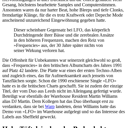
Gesang, höchstens bearbeitete Samples und Computerstimmen.
Ansonsten waren da nur harter Beat, hohe Bleeps und tiefe Clonks,
fremdartige Klänge, für die es trotz Kraftwerk oder Depeche Mode
anscheinend unzureichend Eingewöhnung gegeben hatte.
Dieser scheinbare Gegensatz bei LFO, das körperlich
Durchdringende ihrer Bässe und die zerebralen Ansätze
in den höheren Frequenzen, machen den Reiz von
»Frequencies« aus, der 30 Jahre später nichts von
seiner Wirkung verloren hat.
Die Offenheit für Unbekanntes war seinerzeit gleichwohl so groß,
dass »Frequencies« in den britischen Albumcharts des Jahres 1991
auf Platz 42 landete. Die Platte war eines der ersten Techno-Alben
und zugleich eines, das für Aufmerksamkeit auch jenseits von
Tanzflächen sorgte. Schon die 1990 erschienene Single »LFO«
hatte es in die britischen Charts geschafft. Sie ist zudem der einzige
Titel, der vom Duo aus Leeds nicht im Alleingang gefertigt wurde.
Beteiligt war ebenfalls der Warehouse Resident Martin Williams
alias DJ Martin. Dem Kollegen hat das Duo überhaupt erst zu
verdanken, dass sie bei
Warp
landeten, denn Williams hatte das
Demo von »LFO« im Warehouse aufgelegt und so das Interesse des
Labels aus Sheffield geweckt.