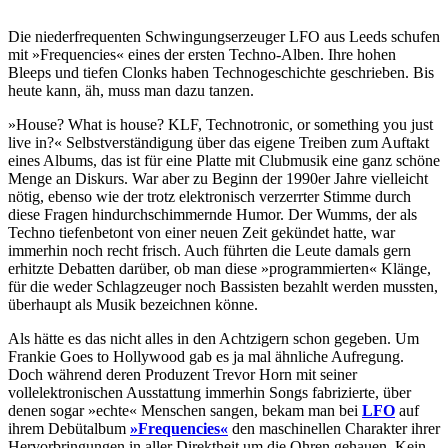
Die niederfrequenten Schwingungserzeuger LFO aus Leeds schufen
mit »Frequencies« eines der ersten Techno-Alben. Ihre hohen
Bleeps und tiefen Clonks haben Technogeschichte geschrieben. Bis
heute kann, äh, muss man dazu tanzen.
»House? What is house? KLF, Technotronic, or something you just
live in?« Selbstverständigung über das eigene Treiben zum Auftakt
eines Albums, das ist für eine Platte mit Clubmusik eine ganz schöne
Menge an Diskurs. War aber zu Beginn der 1990er Jahre vielleicht
nötig, ebenso wie der trotz elektronisch verzerrter Stimme durch
diese Fragen hindurchschimmernde Humor. Der Wumms, der als
Techno tiefenbetont von einer neuen Zeit gekündet hatte, war
immerhin noch recht frisch. Auch führten die Leute damals gern
erhitzte Debatten darüber, ob man diese »programmierten« Klänge,
für die weder Schlagzeuger noch Bassisten bezahlt werden mussten,
überhaupt als Musik bezeichnen könne.
Als hätte es das nicht alles in den Achtzigern schon gegeben. Um
Frankie Goes to Hollywood gab es ja mal ähnliche Aufregung.
Doch während deren Produzent Trevor Horn mit seiner
vollelektronischen Ausstattung immerhin Songs fabrizierte, über
denen sogar »echte« Menschen sangen, bekam man bei
LFO
auf
ihrem Debütalbum
»Frequencies«
den maschinellen Charakter ihrer
Hervorbringungen in aller Direktheit um die Ohren gehauen. Kein