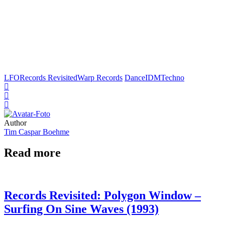
LFO
Records Revisited
Warp Records
Dance
IDM
Techno
Author
Tim Caspar Boehme
Read more
Records Revisited: Polygon Window –
Surfing On Sine Waves (1993)