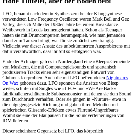
Hohe Tüftelei, aber der Boden bebt
LFO, benannt nach dem in Synthesizern bei der Klangsynthese
verwendeten Low Frequency Oscillator, waren Mark Bell und Gez
Varley, die sich Mitte der 1980er Jahre bei einem Breakdance-
Wettbewerb in Leeds kennengelernt hatten. Schon als Teenager
hatten sie mit Drumcomputern herumgespielt, wie man jemanden
damit zum Tanzen bringt, war für sie zunächst zweitrangig.
Vielleicht war dieser Ansatz des unbekümmerten Ausprobierens mit
dafür verantwortlich, dass ihr Stil so erfolgreich war.
Ende der Achtziger gab es in Nordengland eine »Bleep«-Gemeinde
von Musikern, die mit Computerspielsounds und spartanisch
produzierten Tracks einen sehr eigenständigen Entwurf von
Clubmusik erprobten. Auch die mit LFO befreundeten
Nightmares
On Wax
gehörten dazu. LFO sponnen die Ansätze von Bleep
weiter, schufen mit Singles wie »LFO« und »We Are Back«
fabrikhallenerschütternde Subbassmonster, mit denen sie dem Sound
zum Durchbruch verhalfen. Oder sie gingen in »Nurture« etwa in
die entgegengesetzte Richtung und gaben ihren Melodien mit
spielerischen Glissando-Effekten etwas Flirrend-Ungreifbares.
Womit sie eine der Blaupausen für die Soundverfeinerungen von
IDM lieferten.
Dieser scheinbare Gegensatz bei LFO, das körperlich