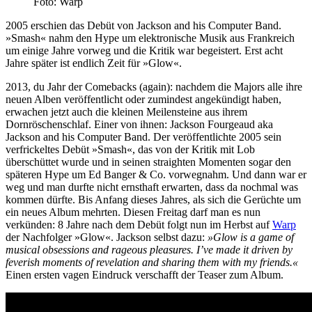
Foto: Warp
2005 erschien das Debüt von Jackson and his Computer Band.
»Smash« nahm den Hype um elektronische Musik aus Frankreich
um einige Jahre vorweg und die Kritik war begeistert. Erst acht
Jahre später ist endlich Zeit für »Glow«.
2013, du Jahr der Comebacks (again): nachdem die Majors alle ihre
neuen Alben veröffentlicht oder zumindest angekündigt haben,
erwachen jetzt auch die kleinen Meilensteine aus ihrem
Dornröschenschlaf. Einer von ihnen: Jackson Fourgeaud aka
Jackson and his Computer Band. Der veröffentlichte 2005 sein
verfrickeltes Debüt »Smash«, das von der Kritik mit Lob
überschüttet wurde und in seinen straighten Momenten sogar den
späteren Hype um Ed Banger & Co. vorwegnahm. Und dann war er
weg und man durfte nicht ernsthaft erwarten, dass da nochmal was
kommen dürfte. Bis Anfang dieses Jahres, als sich die Gerüchte um
ein neues Album mehrten. Diesen Freitag darf man es nun
verkünden: 8 Jahre nach dem Debüt folgt nun im Herbst auf
Warp
der Nachfolger »Glow«. Jackson selbst dazu:
»Glow is a game of
musical obsessions and rageous pleasures. I’ve made it driven by
feverish moments of revelation and sharing them with my friends.«
Einen ersten vagen Eindruck verschafft der Teaser zum Album.