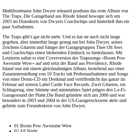
Multifrontmann John Dwyer released posthum das erste Album von
The Traps. Die Garageband aus Rhode Island bewegte sich um
2003 im Dunstkreis von Dwyers Coachwhips und hinterließ ihm ein
paar Aufnahmen.
The Traps gibt’s gar nicht mehr. Und es hat sie auch nicht lange
gegeben, aber immerhin lange genug um bei John Dwyer, seines
Zeichens Gitarrist und Sänger der Garagegruppen Thee Oh Sees
und Coachwhips einen bleibenden Eindruck zu hinterlassen. Mit
Letzteren nahm er eine Coverversion des Trapssongs »Boom Pow
Awesome Wow« auf und setzt der Band aus Providence, Rhode
Island nun mit einem gleichnahmigen Album, bestehend aus einer
Zusammenstellung von 10 Tracks mit Probenaufnahmen und Songs
von einer Demo-CD ein Denkmal und veröffentlicht das ganze im
Februar auf seinem Label Castle Face Records. Zwei Gitarren, ein
Schlagzeug, eine Stimme und minimalstes Spiel prägen den Lo-Fi-
Garagesound der Platte.Die Band gründete sich um 2000 und war
besonders in 2003 und 2004 in der US-Garagerockszene aktiv und
gehörte zum Freundeskreis von John Dwyer.
01 Boom Pow Awesome Wow
02 All Night