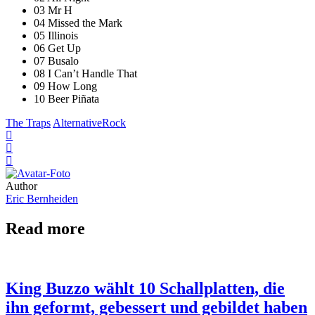
03 Mr H
04 Missed the Mark
05 Illinois
06 Get Up
07 Busalo
08 I Can’t Handle That
09 How Long
10 Beer Piñata
The Traps
Alternative
Rock
Author
Eric Bernheiden
Read more
King Buzzo wählt 10 Schallplatten, die
ihn geformt, gebessert und gebildet haben