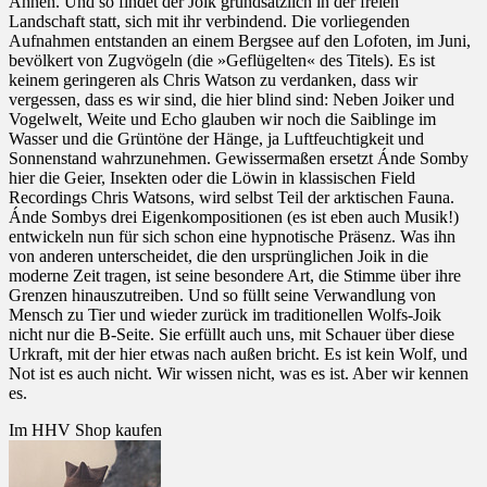
Ahnen. Und so findet der Joik grundsätzlich in der freien
Landschaft statt, sich mit ihr verbindend. Die vorliegenden
Aufnahmen entstanden an einem Bergsee auf den Lofoten, im Juni,
bevölkert von Zugvögeln (die »Geflügelten« des Titels). Es ist
keinem geringeren als Chris Watson zu verdanken, dass wir
vergessen, dass es wir sind, die hier blind sind: Neben Joiker und
Vogelwelt, Weite und Echo glauben wir noch die Saiblinge im
Wasser und die Grüntöne der Hänge, ja Luftfeuchtigkeit und
Sonnenstand wahrzunehmen. Gewissermaßen ersetzt Ánde Somby
hier die Geier, Insekten oder die Löwin in klassischen Field
Recordings Chris Watsons, wird selbst Teil der arktischen Fauna.
Ánde Sombys drei Eigenkompositionen (es ist eben auch Musik!)
entwickeln nun für sich schon eine hypnotische Präsenz. Was ihn
von anderen unterscheidet, die den ursprünglichen Joik in die
moderne Zeit tragen, ist seine besondere Art, die Stimme über ihre
Grenzen hinauszutreiben. Und so füllt seine Verwandlung von
Mensch zu Tier und wieder zurück im traditionellen Wolfs-Joik
nicht nur die B-Seite. Sie erfüllt auch uns, mit Schauer über diese
Urkraft, mit der hier etwas nach außen bricht. Es ist kein Wolf, und
Not ist es auch nicht. Wir wissen nicht, was es ist. Aber wir kennen
es.
Im HHV Shop kaufen