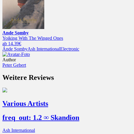
Ande Somby
Yoiking With The Winged Ones
ab 14.39€
Ánde Somby
Ash International
Electronic
Author
Peter Gebert
Weitere Reviews
Various Artists
freq_out: 1.2 ∞ Skandion
Ash International