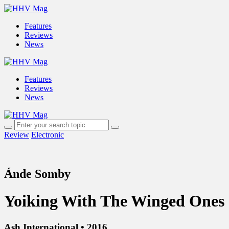
Features
Reviews
News
Features
Reviews
News
Review
Electronic
Ánde Somby
Yoiking With The Winged Ones
Ash International • 2016