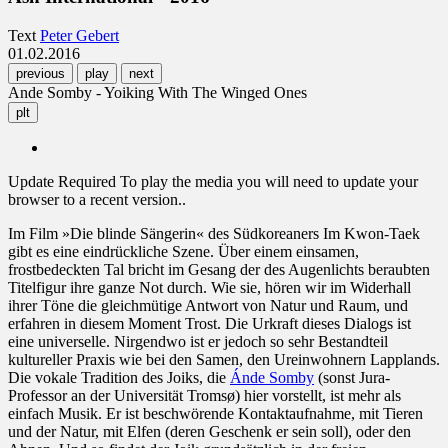
Text
Peter Gebert
01.02.2016
previous
play
next
Ande Somby - Yoiking With The Winged Ones
plt
Update Required
To play the media you will need to update your
browser to a recent version..
Im Film »Die blinde Sängerin« des Südkoreaners Im Kwon-Taek
gibt es eine eindrückliche Szene. Über einem einsamen,
frostbedeckten Tal bricht im Gesang der des Augenlichts beraubten
Titelfigur ihre ganze Not durch. Wie sie, hören wir im Widerhall
ihrer Töne die gleichmütige Antwort von Natur und Raum, und
erfahren in diesem Moment Trost. Die Urkraft dieses Dialogs ist
eine universelle. Nirgendwo ist er jedoch so sehr Bestandteil
kultureller Praxis wie bei den Samen, den Ureinwohnern Lapplands.
Die vokale Tradition des Joiks, die
Ánde Somby
(sonst Jura-
Professor an der Universität Tromsø) hier vorstellt, ist mehr als
einfach Musik. Er ist beschwörende Kontaktaufnahme, mit Tieren
und der Natur, mit Elfen (deren Geschenk er sein soll), oder den