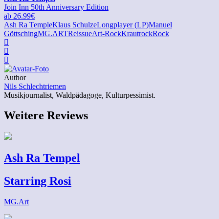
Join Inn 50th Anniversary Edition
ab 26.99€
Ash Ra Temple
Klaus Schulze
Longplayer (LP)
Manuel
Göttsching
MG.ART
Reissue
Art-Rock
Krautrock
Rock
Author
Nils Schlechtriemen
Musikjournalist, Waldpädagoge, Kulturpessimist.
Weitere Reviews
Ash Ra Tempel
Starring Rosi
MG.Art