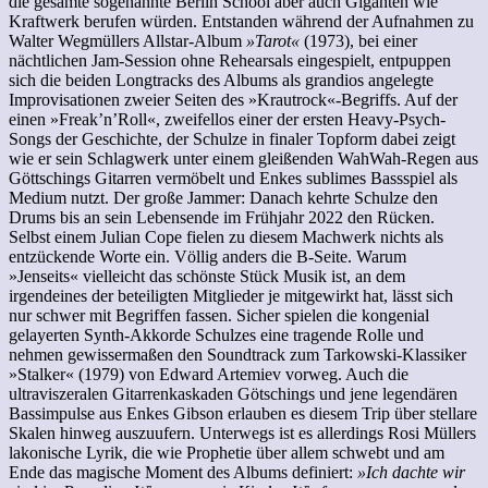
die gesamte sogenannte Berlin School aber auch Giganten wie
Kraftwerk berufen würden. Entstanden während der Aufnahmen zu
Walter Wegmüllers Allstar-Album
»Tarot«
(1973), bei einer
nächtlichen Jam-Session ohne Rehearsals eingespielt, entpuppen
sich die beiden Longtracks des Albums als grandios angelegte
Improvisationen zweier Seiten des »Krautrock«-Begriffs. Auf der
einen »Freak’n’Roll«, zweifellos einer der ersten Heavy-Psych-
Songs der Geschichte, der Schulze in finaler Topform dabei zeigt
wie er sein Schlagwerk unter einem gleißenden WahWah-Regen aus
Göttschings Gitarren vermöbelt und Enkes sublimes Bassspiel als
Medium nutzt. Der große Jammer: Danach kehrte Schulze den
Drums bis an sein Lebensende im Frühjahr 2022 den Rücken.
Selbst einem Julian Cope fielen zu diesem Machwerk nichts als
entzückende Worte ein. Völlig anders die B-Seite. Warum
»Jenseits« vielleicht das schönste Stück Musik ist, an dem
irgendeines der beteiligten Mitglieder je mitgewirkt hat, lässt sich
nur schwer mit Begriffen fassen. Sicher spielen die kongenial
gelayerten Synth-Akkorde Schulzes eine tragende Rolle und
nehmen gewissermaßen den Soundtrack zum Tarkowski-Klassiker
»Stalker« (1979) von Edward Artemiev vorweg. Auch die
ultraviszeralen Gitarrenkaskaden Götschings und jene legendären
Bassimpulse aus Enkes Gibson erlauben es diesem Trip über stellare
Skalen hinweg auszuufern. Unterwegs ist es allerdings Rosi Müllers
lakonische Lyrik, die wie Prophetie über allem schwebt und am
Ende das magische Moment des Albums definiert:
»Ich dachte wir