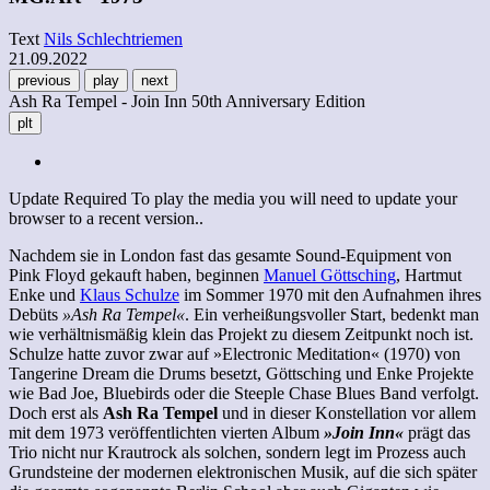
Text
Nils Schlechtriemen
21.09.2022
previous
play
next
Ash Ra Tempel - Join Inn 50th Anniversary Edition
plt
Update Required
To play the media you will need to update your
browser to a recent version..
Nachdem sie in London fast das gesamte Sound-Equipment von
Pink Floyd gekauft haben, beginnen
Manuel Göttsching
, Hartmut
Enke und
Klaus Schulze
im Sommer 1970 mit den Aufnahmen ihres
Debüts
»Ash Ra Tempel«
. Ein verheißungsvoller Start, bedenkt man
wie verhältnismäßig klein das Projekt zu diesem Zeitpunkt noch ist.
Schulze hatte zuvor zwar auf »Electronic Meditation« (1970) von
Tangerine Dream die Drums besetzt, Göttsching und Enke Projekte
wie Bad Joe, Bluebirds oder die Steeple Chase Blues Band verfolgt.
Doch erst als
Ash Ra Tempel
und in dieser Konstellation vor allem
mit dem 1973 veröffentlichten vierten Album
»Join Inn«
prägt das
Trio nicht nur Krautrock als solchen, sondern legt im Prozess auch
Grundsteine der modernen elektronischen Musik, auf die sich später