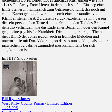
größtenteils Lo-Fi. Dabei gibt es durchaus Ausnahmen wie etwa
»Let’s Get Away From Here«, in dem nach sanften Einstieg eine
lange Steigerung schließlich zum Gitarrensolo führt, das noch mit
einem Kazoo gedoppelt wird und somit einen erstaunlich vollen
Klang entstehen lässt. Zu diesem zurückgezogenen Setting passen
die sehr persönlichen Texte dann perfekt, die den Tod des Bruders
genauso verhandeln wie das Ende einer Beziehung oder den Kampf
gegen eine psychische Krankheit. Die dunklen, traurigen Themen
gießt Bill Ryder-Jones jedoch auch in fröhliche Melodien und
untermalt sie mit Dur-Akkorden, so dass es nun so klingt als ob der
inzwischen 32-Jährige zumindest musikalisch ganz bei sich
angekommen ist.
Im HHV Shop kaufen
Bill Ryder-Jones
West Kirby County Primary Limited Edition
ab 25.99€