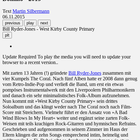
Text
Martin Silbermann
06.11.2015
previous
play
next
Bill Ryder-Jones - West Kirby County Primary
plt
Update Required
To play the media you will need to update your
browser to a recent version..
Mit zarten 13 Jahren (!) gründete
Bill Ryder-Jones
zusammen mit
vier Kumpels The Coral. Nach fünf Alben hatte er 2008 dann genug
vom Retro-Indie-Pop und verließ die Band, um erst ein etwas
pompöses Instrumentalwerk mit den Liverpoolern Philharmonikern
und danach ein sehr minimalistisches Folk-Album aufzunehmen.
Nun kommt mit »West Kirby County Primary« sein drittes
Soloalbum und das klingt weder nach The Coral noch nach Film-
Score mit Streichern. Vielmehr führt er den Ansatz von »A Bad
Wind Blows In My Heart« weiter und ergänzt seine zarten Folk-
Weisen mit teils krachigen Rock-Gitarren und hymnischen Refrains.
Geschrieben und aufgenommen in seinem Zimmer im Haus der
Eltern klingen die zehn Songs entsprechend intim, heimelig und