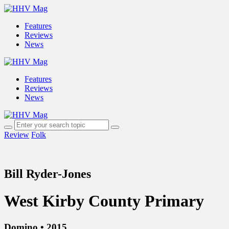
Features
Reviews
News
Features
Reviews
News
Review
Folk
Bill Ryder-Jones
West Kirby County Primary
Domino • 2015