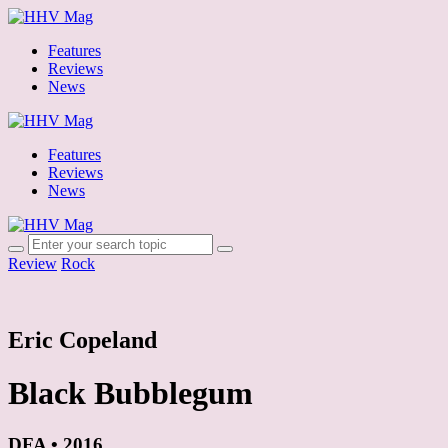
Features
Reviews
News
Features
Reviews
News
Review
Rock
Eric Copeland
Black Bubblegum
DFA • 2016