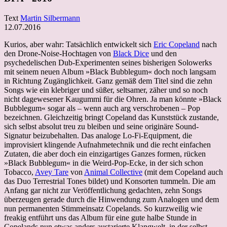
Text
Martin Silbermann
12.07.2016
Kurios, aber wahr: Tatsächlich entwickelt sich
Eric Copeland
nach
den Drone-Noise-Hochtagen von
Black Dice
und den
psychedelischen Dub-Experimenten seines bisherigen Solowerks
mit seinem neuen Album »Black Bubblegum« doch noch langsam
in Richtung Zugänglichkeit. Ganz gemäß dem Titel sind die zehn
Songs wie ein klebriger und süßer, seltsamer, zäher und so noch
nicht dagewesener Kaugummi für die Ohren. Ja man könnte »Black
Bubblegum« sogar als – wenn auch arg verschrobenen – Pop
bezeichnen. Gleichzeitig bringt Copeland das Kunststück zustande,
sich selbst absolut treu zu bleiben und seine originäre Sound-
Signatur beizubehalten. Das analoge Lo-Fi-Equipment, die
improvisiert klingende Aufnahmetechnik und die recht einfachen
Zutaten, die aber doch ein einzigartiges Ganzes formen, rücken
»Black Bubblegum« in die Weird-Pop-Ecke, in der sich schon
Tobacco,
Avey Tare
von
Animal Collective
(mit dem Copeland auch
das Duo Terrestrial Tones bildet) und Konsorten tummeln. Die am
Anfang gar nicht zur Veröffentlichung gedachten, zehn Songs
überzeugen gerade durch die Hinwendung zum Analogen und dem
nun permanenten Stimmeinsatz Copelands. So kurzweilig wie
freakig entführt uns das Album für eine gute halbe Stunde in
Copelands nun etwas anders austarierte Klangwelt, in der selbst