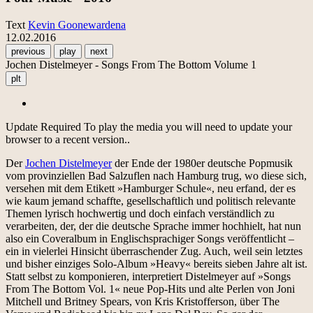
Text
Kevin Goonewardena
12.02.2016
previous
play
next
Jochen Distelmeyer - Songs From The Bottom Volume 1
plt
Update Required
To play the media you will need to update your
browser to a recent version..
Der
Jochen Distelmeyer
der Ende der 1980er deutsche Popmusik
vom provinziellen Bad Salzuflen nach Hamburg trug, wo diese sich,
versehen mit dem Etikett »Hamburger Schule«, neu erfand, der es
wie kaum jemand schaffte, gesellschaftlich und politisch relevante
Themen lyrisch hochwertig und doch einfach verständlich zu
verarbeiten, der, der die deutsche Sprache immer hochhielt, hat nun
also ein Coveralbum in Englischsprachiger Songs veröffentlicht –
ein in vielerlei Hinsicht überraschender Zug. Auch, weil sein letztes
und bisher einziges Solo-Album »Heavy« bereits sieben Jahre alt ist.
Statt selbst zu komponieren, interpretiert Distelmeyer auf »Songs
From The Bottom Vol. 1« neue Pop-Hits und alte Perlen von Joni
Mitchell und Britney Spears, von Kris Kristofferson, über The