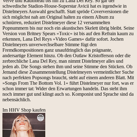
Verve und Radiohead bis hin zu Lana Del Rey. So gar der
schwedische Stadion-House-Superstar Avicii hat es irgendwie in
Distelmeyers Auswahl geschafft. Statt spröde Coverversionen die
sich möglichst nah am Original halten zu einem Album zu
schnürren, reduziert Distelmeyer diese 12 versammelten
Popnummern bis nur noch ein akustisches Skelett übrig bleibt. Seine
Version von Britney Spears »Toxic« ist bis auf den Refrain kaum zu
erkennen, Lana Del Reys »Video Games« dafür sofort. Jochen
Distelmeyers unverwechselbare Stimme fügt den
Fremdkompositionen ganz unaufdringlich das prägnante,
andersartige Element hinzu. Ob den Outlaw Kristofferson oder die
zerbrechliche Lana Del Rey, man nimmt Distelmeyer alles und
jeden ab. Die Songs stehen ihm und seine Stimme den Stücken. Ob
Jemand diese Zusammenstellung Distelmeyers vermeintlicher Suche
nach perfekten Popsongs braucht, steht auf einem anderen Blatt. Mit
»Songs From The Bottom Vol. 1« führt Distelmeyer nur fort, was er
schon immer tat: Wider den Erwartungen handeln. Das steht ihm
noch immer gut und klingt auch so. Komponist und Sprache sind da
nebensächlich.
Im HHV Shop kaufen