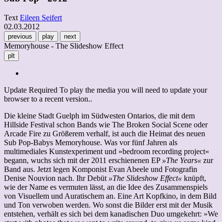
Text
Eileen Seifert
02.03.2012
previous
play
next
Memoryhouse - The Slideshow Effect
plt
Update Required
To play the media you will need to update your
browser to a recent version..
Die kleine Stadt Guelph im Südwesten Ontarios, die mit dem
Hillside Festival schon Bands wie The Broken Social Scene oder
Arcade Fire zu Größerem verhalf, ist auch die Heimat des neuen
Sub Pop-Babys Memoryhouse. Was vor fünf Jahren als
multimediales Kunstexperiment und »bedroom recording project«
begann, wuchs sich mit der 2011 erschienenen EP
»The Years«
zur
Band aus. Jetzt legen Komponist Evan Abeele und Fotografin
Denise Nouvion nach. Ihr Debüt
»The Slideshow Effect«
knüpft,
wie der Name es vermuten lässt, an die Idee des Zusammenspiels
von Visuellem und Auratischem an. Eine Art Kopfkino, in dem Bild
und Ton verwoben werden. Wo sonst die Bilder erst mit der Musik
entstehen, verhält es sich bei dem kanadischen Duo umgekehrt: »We