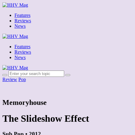
Features
Reviews
News
Features
Reviews
News
Review
Pop
Memoryhouse
The Slideshow Effect
Sub Pop • 2012