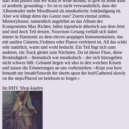
start with photos that we want to write around, to give us some kind
of aesthetic grounding.« So ist es nicht verwunderlich, dass der
Albumtrailer mehr Moodboard als musikalische Ankündigung ist.
Aber wie klingt denn das Ganze nun? Zuerst einmal zeitlos.
Memoryhouse, namentlich angelehnt an das Album des
Komponisten Max Richter, fallen irgendwie ätherisch aus dem Jetzt
und sind doch Teil dessen. Nouvions Gesang verhält sich dabei
immer in Harmonie zu dem electro-poppigen Instrumentarium, das
mit sanften Gitarren,Violinen oder Pianos verfeinert ist. All das wirkt
sehr natürlich, warm und wohl bedacht. Ein Teil fügt sich zum
anderen, ein Track gleitet zum Nächsten. Da ist dieser Fluss, diese
Beständigkeit – thematisch wie musikalisch – der sich hinzugeben
nicht schwer fällt. Gebannt liegen wir also in den weichen Kissen
und lassen die Erinnerungen an uns vorbeiziehen: »Kept you here
beneath my breath/Smooth the sheets upon the bed/Gathered slowly
on the steps/Placed on heirloom to forget.«
Im HHV Shop kaufen