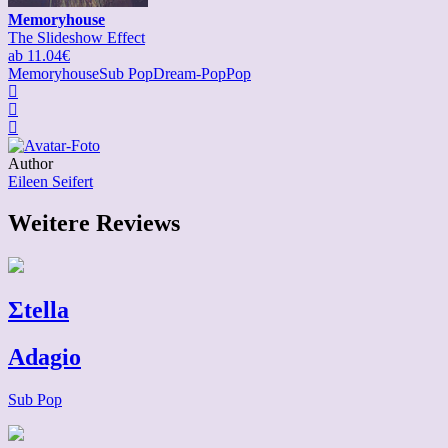
Memoryhouse
The Slideshow Effect
ab 11.04€
Memoryhouse
Sub Pop
Dream-Pop
Pop
Author
Eileen Seifert
Weitere Reviews
Σtella
Adagio
Sub Pop