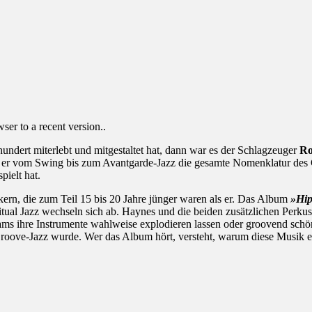
er to a recent version..
ndert miterlebt und mitgestaltet hat, dann war es der Schlagzeuger
Ro
 der er vom Swing bis zum Avantgarde-Jazz die gesamte Nomenklatur des 
ielt hat.
ern, die zum Teil 15 bis 20 Jahre jünger waren als er. Das Album
»Hip
itual Jazz wechseln sich ab. Haynes und die beiden zusätzlichen Perku
 ihre Instrumente wahlweise explodieren lassen oder groovend schön 
roove-Jazz wurde. Wer das Album hört, versteht, warum diese Musik e