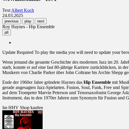
Text
Albert Koch
24.03.2025
previous
play
next
Roy Haynes - Hip Ensemble
plt
Update Required
To play the media you will need to update your brows
Wenn jemand die gesamte Geschichte des modernen Jazz im 20. Jahrhu
starb, konnte er auf eine fast 80-jährige Karriere zurückblicken, in
Musikern von Charlie Parker über John Coltrane bis Archie Shepp gesp
Ende der 1960er Jahre gründete Haynes das
Hip Ensemble
mit Musik
gerade angesagten Jazz-Spielarten. Fusion, Soul, Funk, Free und Spir
auf dem Trompeter Marvin Peterson und Tenorsaxofonist George Adams
Instrument, das in den 1970er Jahren zum Synonym für Fusion und G
Im HHV Shop kaufen