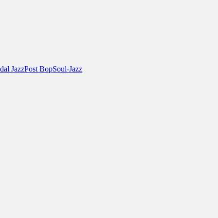
al Jazz
Post Bop
Soul-Jazz