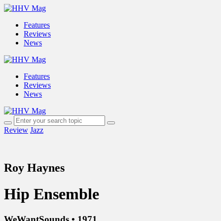
Features
Reviews
News
Features
Reviews
News
Review
Jazz
Roy Haynes
Hip Ensemble
WeWantSounds • 1971