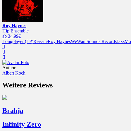
Roy Haynes
Hip Ensemble
ab 34.99€
Longplayer (LP)
Reissue
Roy Haynes
WeWantSounds Records
Jazz
Mod
Author
Albert Koch
Weitere Reviews
Brahja
Infinity Zero