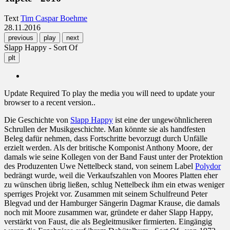
Text
Tim Caspar Boehme
28.11.2016
previous
play
next
Slapp Happy - Sort Of
plt
Update Required
To play the media you will need to update your
browser to a recent version..
Die Geschichte von
Slapp Happy
ist eine der ungewöhnlicheren
Schrullen der Musikgeschichte. Man könnte sie als handfesten
Beleg dafür nehmen, dass Fortschritte bevorzugt durch Unfälle
erzielt werden. Als der britische Komponist Anthony Moore, der
damals wie seine Kollegen von der Band Faust unter der Protektion
des Produzenten Uwe Nettelbeck stand, von seinem Label
Polydor
bedrängt wurde, weil die Verkaufszahlen von Moores Platten eher
zu wünschen übrig ließen, schlug Nettelbeck ihm ein etwas weniger
sperriges Projekt vor. Zusammen mit seinem Schulfreund Peter
Blegvad und der Hamburger Sängerin Dagmar Krause, die damals
noch mit Moore zusammen war, gründete er daher Slapp Happy,
verstärkt von Faust, die als Begleitmusiker firmierten. Eingängig