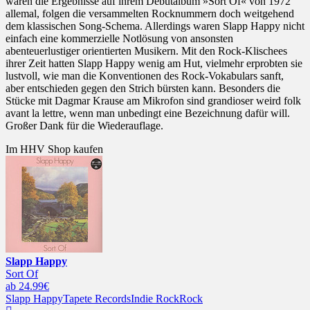
waren die Ergebnisse auf ihrem Debütalbum »Sort Of« von 1972
allemal, folgen die versammelten Rocknummern doch weitgehend
dem klassischen Song-Schema. Allerdings waren Slapp Happy nicht
einfach eine kommerzielle Notlösung von ansonsten
abenteuerlustiger orientierten Musikern. Mit den Rock-Klischees
ihrer Zeit hatten Slapp Happy wenig am Hut, vielmehr erprobten sie
lustvoll, wie man die Konventionen des Rock-Vokabulars sanft,
aber entschieden gegen den Strich bürsten kann. Besonders die
Stücke mit Dagmar Krause am Mikrofon sind grandioser weird folk
avant la lettre, wenn man unbedingt eine Bezeichnung dafür will.
Großer Dank für die Wiederauflage.
Im HHV Shop kaufen
Slapp Happy
Sort Of
ab 24.99€
Slapp Happy
Tapete Records
Indie Rock
Rock