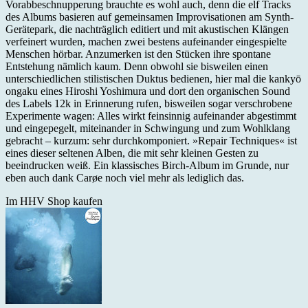
Vorabbeschnupperung brauchte es wohl auch, denn die elf Tracks
des Albums basieren auf gemeinsamen Improvisationen am Synth-
Gerätepark, die nachträglich editiert und mit akustischen Klängen
verfeinert wurden, machen zwei bestens aufeinander eingespielte
Menschen hörbar. Anzumerken ist den Stücken ihre spontane
Entstehung nämlich kaum. Denn obwohl sie bisweilen einen
unterschiedlichen stilistischen Duktus bedienen, hier mal die kankyō
ongaku eines Hiroshi Yoshimura und dort den organischen Sound
des Labels 12k in Erinnerung rufen, bisweilen sogar verschrobene
Experimente wagen: Alles wirkt feinsinnig aufeinander abgestimmt
und eingepegelt, miteinander in Schwingung und zum Wohlklang
gebracht – kurzum: sehr durchkomponiert. »Repair Techniques« ist
eines dieser seltenen Alben, die mit sehr kleinen Gesten zu
beeindrucken weiß. Ein klassisches Birch-Album im Grunde, nur
eben auch dank Carøe noch viel mehr als lediglich das.
Im HHV Shop kaufen