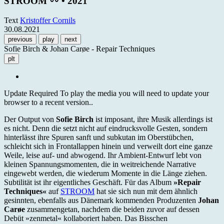
STROOM 〰 • 2021
Text
Kristoffer Cornils
30.08.2021
previous
play
next
Sofie Birch & Johan Carøe - Repair Techniques
plt
Update Required
To play the media you will need to update your
browser to a recent version..
Der Output von
Sofie Birch
ist imposant, ihre Musik allerdings ist
es nicht. Denn die setzt nicht auf eindrucksvolle Gesten, sondern
hinterlässt ihre Spuren sanft und subkutan im Oberstübchen,
schleicht sich in Frontallappen hinein und verweilt dort eine ganze
Weile, leise auf- und abwogend. Ihr Ambient-Entwurf lebt von
kleinen Spannungsmomenten, die in weitreichende Narrative
eingewebt werden, die wiederum Momente in die Länge ziehen.
Subtilität ist ihr eigentliches Geschäft. Für das Album
»Repair
Techniques«
auf
STROOM
hat sie sich nun mit dem ähnlich
gesinnten, ebenfalls aus Dänemark kommenden Produzenten
Johan
Carøe
zusammengetan, nachdem die beiden zuvor auf dessen
Debüt »zenmetal« kollaboriert haben. Das Bisschen