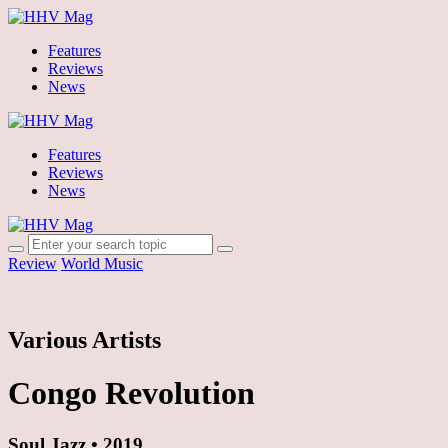
Features
Reviews
News
Features
Reviews
News
Review
World Music
Various Artists
Congo Revolution
Soul Jazz • 2019