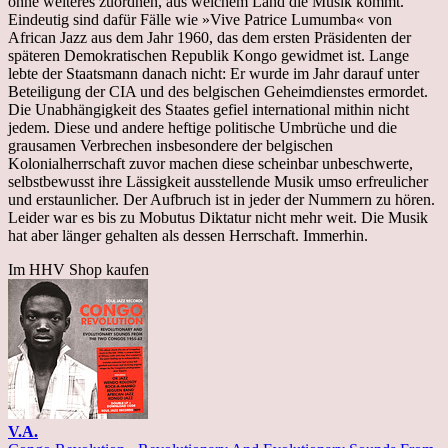
ohne weiteres zuordnen, aus welchem Land die Musik kommt.
Eindeutig sind dafür Fälle wie »Vive Patrice Lumumba« von
African Jazz aus dem Jahr 1960, das dem ersten Präsidenten der
späteren Demokratischen Republik Kongo gewidmet ist. Lange
lebte der Staatsmann danach nicht: Er wurde im Jahr darauf unter
Beteiligung der CIA und des belgischen Geheimdienstes ermordet.
Die Unabhängigkeit des Staates gefiel international mithin nicht
jedem. Diese und andere heftige politische Umbrüche und die
grausamen Verbrechen insbesondere der belgischen
Kolonialherrschaft zuvor machen diese scheinbar unbeschwerte,
selbstbewusst ihre Lässigkeit ausstellende Musik umso erfreulicher
und erstaunlicher. Der Aufbruch ist in jeder der Nummern zu hören.
Leider war es bis zu Mobutus Diktatur nicht mehr weit. Die Musik
hat aber länger gehalten als dessen Herrschaft. Immerhin.
Im HHV Shop kaufen
V.A.