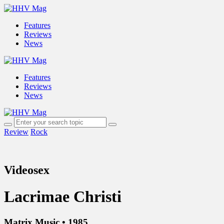
Features
Reviews
News
Features
Reviews
News
Review
Rock
Videosex
Lacrimae Christi
Matrix Music • 1985