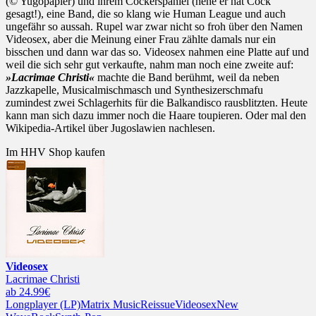
(© Yugopapier) und ihrem Cockerspaniel (hehe er hat Cock
gesagt!), eine Band, die so klang wie Human League und auch
ungefähr so aussah. Rupel war zwar nicht so froh über den Namen
Videosex, aber die Meinung einer Frau zählte damals nur ein
bisschen und dann war das so. Videosex nahmen eine Platte auf und
weil die sich sehr gut verkaufte, nahm man noch eine zweite auf:
»Lacrimae Christi«
machte die Band berühmt, weil da neben
Jazzkapelle, Musicalmischmasch und Synthesizerschmafu
zumindest zwei Schlagerhits für die Balkandisco rausblitzten. Heute
kann man sich dazu immer noch die Haare toupieren. Oder mal den
Wikipedia-Artikel über Jugoslawien nachlesen.
Im HHV Shop kaufen
Videosex
Lacrimae Christi
ab 24.99€
Longplayer (LP)
Matrix Music
Reissue
Videosex
New