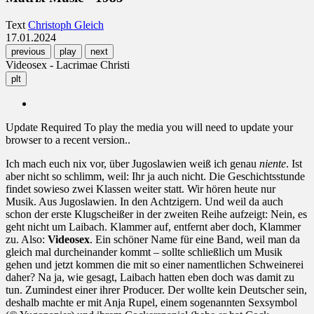
Text
Christoph Gleich
17.01.2024
previous
play
next
Videosex - Lacrimae Christi
plt
Update Required
To play the media you will need to update your
browser to a recent version..
Ich mach euch nix vor, über Jugoslawien weiß ich genau
niente
. Ist
aber nicht so schlimm, weil: Ihr ja auch nicht. Die Geschichtsstunde
findet sowieso zwei Klassen weiter statt. Wir hören heute nur
Musik. Aus Jugoslawien. In den Achtzigern. Und weil da auch
schon der erste Klugscheißer in der zweiten Reihe aufzeigt: Nein, es
geht nicht um Laibach. Klammer auf, entfernt aber doch, Klammer
zu. Also:
Videosex
. Ein schöner Name für eine Band, weil man da
gleich mal durcheinander kommt – sollte schließlich um Musik
gehen und jetzt kommen die mit so einer namentlichen Schweinerei
daher? Na ja, wie gesagt, Laibach hatten eben doch was damit zu
tun. Zumindest einer ihrer Producer. Der wollte kein Deutscher sein,
deshalb machte er mit Anja Rupel, einem sogenannten Sexsymbol