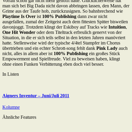
Vorfall schon gar nicht mehr gehofft hatte. Glücklicherweise hat
man sich bei Big Dada nicht davon abbringen lassen, den Mann, der
Grime aus der Taufe hob, zurückzusignen. So bahnbrechend wie
Playtime Is Over
ist
100% Publishing
dann zwar nicht
ausgefallen, zumal der Zeitgeist auch dem fittesten Spitter bisweilen
davonjoggt. Trotzdem klingt der Eskiboy auf Tracks wie
Intuition
,
One Hit Wonder
oder dem Titeltrack erfreulich genervt von der
Situation, in die er sich teils selbst in den letzten Jahren manövriert
hatte. Stellenweise wird der typische 4/4tel Stampfer im Chorus
übertrieben und ein echter Schrott-song fehlt dank
Pink Lady
auch
nicht, alles in allem aber ist
100% Publishing
ein großes Stück
Empowerment und Spielfreude. Viel zu beweisen haben, klingt
ohne einen Funken Verbitterung eben doch viel besser.
In Listen
Aigners Inventur – Juni/Juli 2011
Kolumne
Ähnliche Features