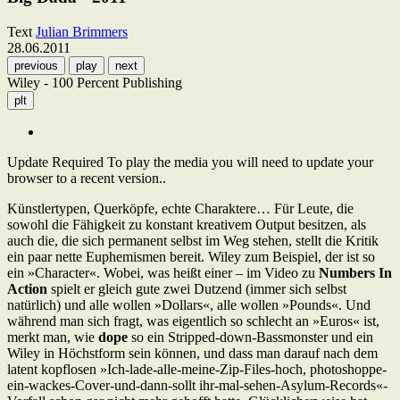
Text
Julian Brimmers
28.06.2011
previous
play
next
Wiley - 100 Percent Publishing
plt
Update Required
To play the media you will need to update your
browser to a recent version..
Künstlertypen, Querköpfe, echte Charaktere… Für Leute, die
sowohl die Fähigkeit zu konstant kreativem Output besitzen, als
auch die, die sich permanent selbst im Weg stehen, stellt die Kritik
ein paar nette Euphemismen bereit. Wiley zum Beispiel, der ist so
ein »Character«. Wobei, was heißt einer – im Video zu
Numbers In
Action
spielt er gleich gute zwei Dutzend (immer sich selbst
natürlich) und alle wollen »Dollars«, alle wollen »Pounds«. Und
während man sich fragt, was eigentlich so schlecht an »Euros« ist,
merkt man, wie
dope
so ein Stripped-down-Bassmonster und ein
Wiley in Höchstform sein können, und dass man darauf nach dem
latent kopflosen »Ich-lade-alle-meine-Zip-Files-hoch, photoshoppe-
ein-wackes-Cover-und-dann-sollt ihr-mal-sehen-Asylum-Records«-