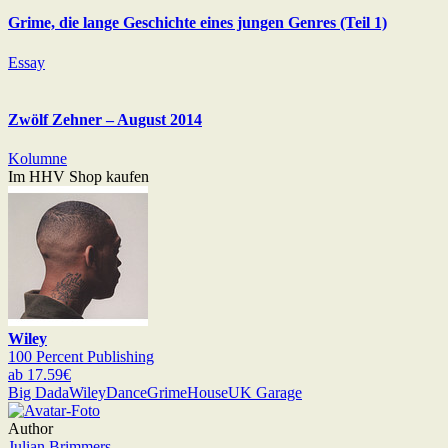
Grime, die lange Geschichte eines jungen Genres (Teil 1)
Essay
Zwölf Zehner – August 2014
Kolumne
Im HHV Shop kaufen
Wiley
100 Percent Publishing
ab 17.59€
Big Dada
Wiley
Dance
Grime
House
UK Garage
Author
Julian Brimmers