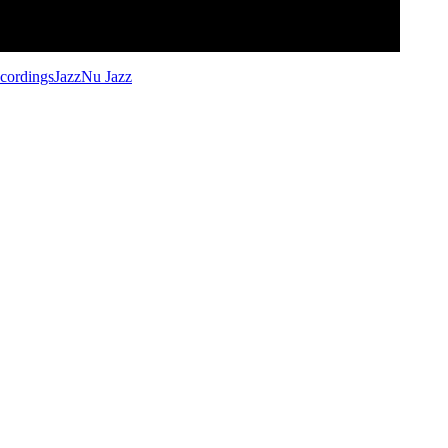
cordings
Jazz
Nu Jazz