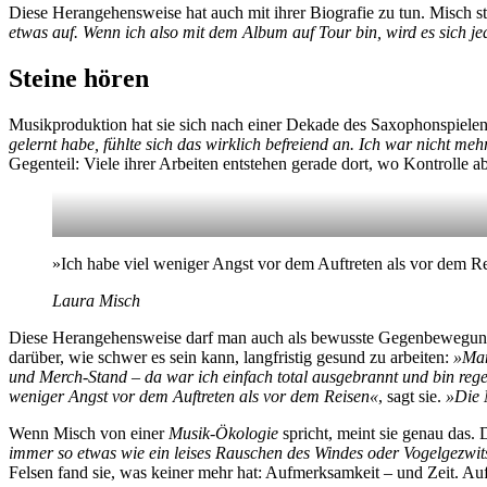
Diese Herangehensweise hat auch mit ihrer Biografie zu tun. Misch s
etwas auf. Wenn ich also mit dem Album auf Tour bin, wird es sich j
Steine hören
Musikproduktion hat sie sich nach einer Dekade des Saxophonspielens
gelernt habe, fühlte sich das wirklich befreiend an. Ich war nicht me
Gegenteil: Viele ihrer Arbeiten entstehen gerade dort, wo Kontrolle
»Ich habe viel weniger Angst vor dem Auftreten als vor dem Re
Laura Misch
Diese Herangehensweise darf man auch als bewusste Gegenbewegung z
darüber, wie schwer es sein kann, langfristig gesund zu arbeiten:
»Man
und Merch-Stand – da war ich einfach total ausgebrannt und bin re
weniger Angst vor dem Auftreten als vor dem Reisen«
, sagt sie.
»Die 
Wenn Misch von einer
Musik-Ökologie
spricht, meint sie genau das.
immer so etwas wie ein leises Rauschen des Windes oder Vogelgezwit
Felsen fand sie, was keiner mehr hat: Aufmerksamkeit – und Zeit. Au