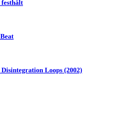
festhält
 Beat
 Disintegration Loops (2002)