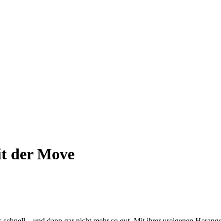
it der Move
g es schnell – und dann gar nicht mehr so gut. Mit ihrer ureigenen He