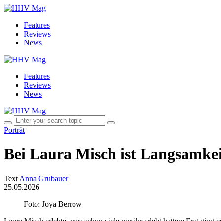
Features
Reviews
News
Features
Reviews
News
Porträt
Bei Laura Misch ist Langsamke
Text
Anna Grubauer
25.05.2026
Foto: Joya Berrow
Laura Misch erlebte, was schon viele vor ihr erlebt hatten: Erst gin