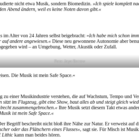
tudierte nicht etwa Musik, sondern Biomedizin.
»Ich spiele komplett n
eden Abend ändern, weil es keine Noten davon gibt.«
 im Alter von 24 Jahren selbst beigebracht: »
Ich habe mich schon imme
hr auf andere angewiesen.«
Diese neu gewonnene Autonomie aber benutz
 abgegeben wird – an Umgebung, Wetter, Akustik oder Zufall.
Foto: Joya Berrow
isen. Die Musik ist mein Safe Space.«
u einer Musikindustrie verstehen, die auf Wachstum, Tempo und Verw
 sitzt im Flugzeug, gibt eine Show, baut alles ab und steigt gleich 
gelrecht zusammengebrochen.«
Ihre Musik setzt diesem Takt etwas and
Musik ist mein Safe Space.«
 Der Begriff beschreibt nicht bloß ihre Nähe zur Natur. Er verweist auf
scher oder das Plätschern eines Flusses«
, sagt sie. Für Misch ist Mu
f
Lithic
kann man beides hören.