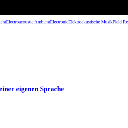
ent
Electroacoustic Ambient
Electronic
Elektroakustische Musik
Field Re
einer eigenen Sprache