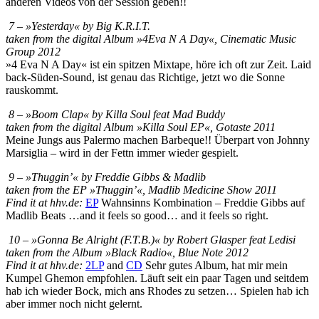
anderen Videos von der Session geben!!
7 – »Yesterday« by Big K.R.I.T.
taken from the digital Album »4Eva N A Day«, Cinematic Music
Group 2012
»4 Eva N A Day« ist ein spitzen Mixtape, höre ich oft zur Zeit. Laid
back-Süden-Sound, ist genau das Richtige, jetzt wo die Sonne
rauskommt.
8 – »Boom Clap« by Killa Soul feat Mad Buddy
taken from the digital Album »Killa Soul EP«, Gotaste 2011
Meine Jungs aus Palermo machen Barbeque!! Überpart von Johnny
Marsiglia – wird in der Fettn immer wieder gespielt.
9 – »Thuggin’« by Freddie Gibbs & Madlib
taken from the EP »Thuggin’«, Madlib Medicine Show 2011
Find it at hhv.de:
EP
Wahnsinns Kombination – Freddie Gibbs auf
Madlib Beats …and it feels so good… and it feels so right.
10 – »Gonna Be Alright (F.T.B.)« by Robert Glasper feat Ledisi
taken from the Album »Black Radio«, Blue Note 2012
Find it at hhv.de:
2LP
and
CD
Sehr gutes Album, hat mir mein
Kumpel Ghemon empfohlen. Läuft seit ein paar Tagen und seitdem
hab ich wieder Bock, mich ans Rhodes zu setzen… Spielen hab ich
aber immer noch nicht gelernt.