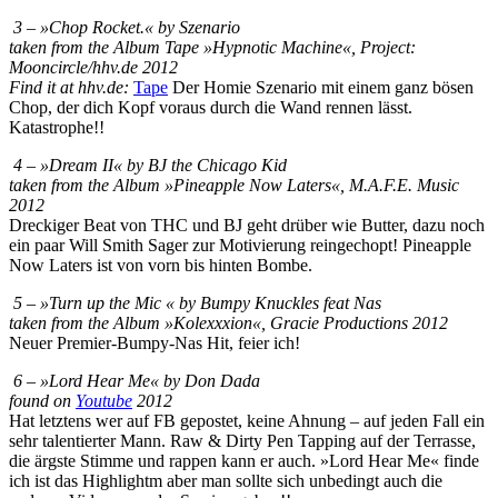
3 – »Chop Rocket.« by Szenario
taken from the Album Tape »Hypnotic Machine«, Project:
Mooncircle/hhv.de 2012
Find it at hhv.de:
Tape
Der Homie Szenario mit einem ganz bösen
Chop, der dich Kopf voraus durch die Wand rennen lässt.
Katastrophe!!
4 – »Dream II« by BJ the Chicago Kid
taken from the Album »Pineapple Now Laters«, M.A.F.E. Music
2012
Dreckiger Beat von THC und BJ geht drüber wie Butter, dazu noch
ein paar Will Smith Sager zur Motivierung reingechopt! Pineapple
Now Laters ist von vorn bis hinten Bombe.
5 – »Turn up the Mic « by Bumpy Knuckles feat Nas
taken from the Album »Kolexxxion«, Gracie Productions 2012
Neuer Premier-Bumpy-Nas Hit, feier ich!
6 – »Lord Hear Me« by Don Dada
found on
Youtube
2012
Hat letztens wer auf FB gepostet, keine Ahnung – auf jeden Fall ein
sehr talentierter Mann. Raw & Dirty Pen Tapping auf der Terrasse,
die ärgste Stimme und rappen kann er auch. »Lord Hear Me« finde
ich ist das Highlightm aber man sollte sich unbedingt auch die