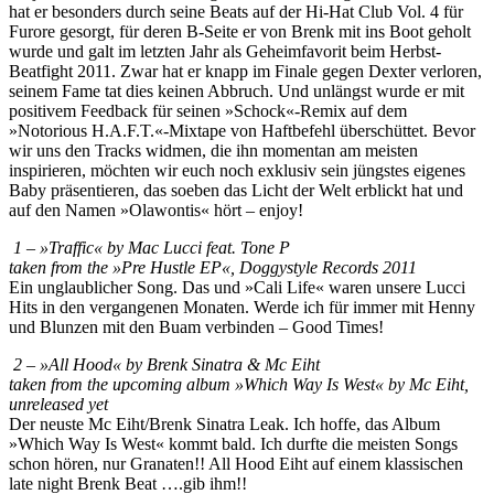
hat er besonders durch seine Beats auf der Hi-Hat Club Vol. 4 für
Furore gesorgt, für deren B-Seite er von Brenk mit ins Boot geholt
wurde und galt im letzten Jahr als Geheimfavorit beim Herbst-
Beatfight 2011. Zwar hat er knapp im Finale gegen Dexter verloren,
seinem Fame tat dies keinen Abbruch. Und unlängst wurde er mit
positivem Feedback für seinen »Schock«-Remix auf dem
»Notorious H.A.F.T.«-Mixtape von Haftbefehl überschüttet. Bevor
wir uns den Tracks widmen, die ihn momentan am meisten
inspirieren, möchten wir euch noch exklusiv sein jüngstes eigenes
Baby präsentieren, das soeben das Licht der Welt erblickt hat und
auf den Namen »Olawontis« hört – enjoy!
1 – »Traffic« by Mac Lucci feat. Tone P
taken from the »Pre Hustle EP«, Doggystyle Records 2011
Ein unglaublicher Song. Das und »Cali Life« waren unsere Lucci
Hits in den vergangenen Monaten. Werde ich für immer mit Henny
und Blunzen mit den Buam verbinden – Good Times!
2 – »All Hood« by Brenk Sinatra & Mc Eiht
taken from the upcoming album »Which Way Is West« by Mc Eiht,
unreleased yet
Der neuste Mc Eiht/Brenk Sinatra Leak. Ich hoffe, das Album
»Which Way Is West« kommt bald. Ich durfte die meisten Songs
schon hören, nur Granaten!! All Hood Eiht auf einem klassischen
late night Brenk Beat ….gib ihm!!