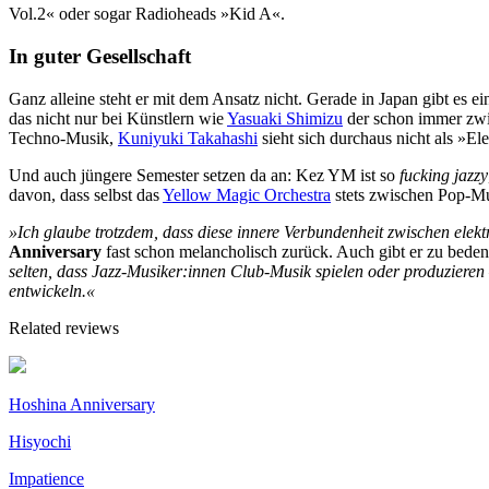
Vol.2« oder sogar Radioheads »Kid A«.
In guter Gesellschaft
Ganz alleine steht er mit dem Ansatz nicht. Gerade in Japan gibt es ei
das nicht nur bei Künstlern wie
Yasuaki Shimizu
der schon immer zwis
Techno-Musik,
Kuniyuki Takahashi
sieht sich durchaus nicht als »Ele
Und auch jüngere Semester setzen da an: Kez YM ist so
fucking jazzy
davon, dass selbst das
Yellow Magic Orchestra
stets zwischen Pop-Mu
»Ich glaube trotzdem, dass diese innere Verbundenheit zwischen elek
Anniversary
fast schon melancholisch zurück. Auch gibt er zu bedenk
selten, dass Jazz-Musiker:innen Club-Musik spielen oder produzieren
entwickeln.«
Related reviews
Hoshina Anniversary
Hisyochi
Impatience