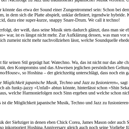
Oder könnte das etwa der Sound einer Zungentrommel sein: Schon bei d
um, in dem sich die Platte abspielt, unklar definiert, irgendwie hybr
Acid, dazu eine super-kurze, snappy Snare-Drum. We call it techno!
folgt, der weiß, dass seine Musik stets dadurch glänzt, dass man sie
 war, ist es längst nicht mehr. Zur Aufklärung dessen, was man vor sic
 sich zumeist nicht mehr nachvollziehen lässt, welche Soundquelle ehed
t für seinen Stil geprägt hat: Watechno. Wa, das ist nicht nur das alte c
tät, den Kompromiss und das Abweisen jeglichen persönlichen Geltun
hno/House«
, so Hoshina – der gleichzeitig unterschlägt, dass noch ein 
die Möglichkeit japanische Musik, Techno und Jazz zu fusionieren«
, sag
 als funky-jazzy »Unfall« abtun könnte, hinterlässt schon »Shin Sekai
h aus, welche Harmoniefolgen noch Sinn ergeben und welche schon nic
s ist die Möglichkeit japanische Musik, Techno und Jazz zu fusionieren
Musik der Siebziger in denen eben Chick Corea, James Mason oder auch 
 so inkorporiert Hoshina Anniversary gleich auch noch seine Vorliebe