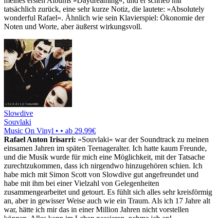
meines ersten Albums »Daydreaming«, und er schrieb mir
tatsächlich zurück, eine sehr kurze Notiz, die lautete: »Absolutely
wonderful Rafael«. Ähnlich wie sein Klavierspiel: Ökonomie der
Noten und Worte, aber äußerst wirkungsvoll.
Slowdive
Souvlaki
Music On Vinyl • •
ab 29.99€
Rafael Anton Irisarri:
»Souvlaki« war der Soundtrack zu meinen
einsamen Jahren im späten Teenageralter. Ich hatte kaum Freunde,
und die Musik wurde für mich eine Möglichkeit, mit der Tatsache
zurechtzukommen, dass ich nirgendwo hinzugehören schien. Ich
habe mich mit Simon Scott von Slowdive gut angefreundet und
habe mit ihm bei einer Vielzahl von Gelegenheiten
zusammengearbeitet und getourt. Es fühlt sich alles sehr kreisförmig
an, aber in gewisser Weise auch wie ein Traum. Als ich 17 Jahre alt
war, hätte ich mir das in einer Million Jahren nicht vorstellen