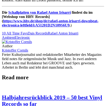
können. Alles kann im Leben passieren, nehme ich an!
Die
Schallplatten von Rafael Anton Irisarri
findest du im
[Webshop von HHV Records]
(
https://www.hhv.de/shop/de/rafael-anton-irisarri-downbeat-
electronica-leftfield/i:A51201D2N109S6U9
.
)
10 All Time Favs
Dais Records
Rafael Anton Irisarri
Ambient
Electronic
Author
Kristoffer Cornils
Freier Kulturjournalist und redaktioneller Mitarbeiter des Magazins
field notes für zeitgenössische Musik und Jazz. In zwei anderen
Leben auch mal Redakteur bei GROOVE und Spex gewesen.
Arbeitet in Berlin und lebt dort manchmal auch.
Read more
Halbjahresrückblick 2019 – 50 best Vinyl
Records so far