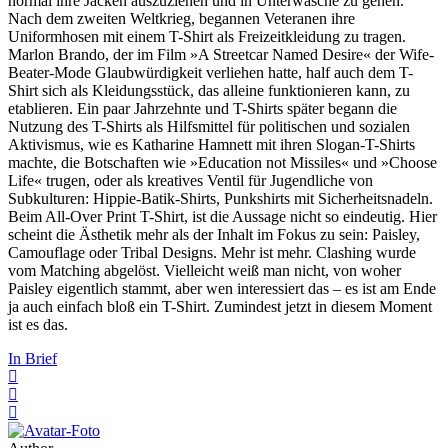
normal ihre Jacken auszuziehen und in Unterwäsche zu gehen.
Nach dem zweiten Weltkrieg, begannen Veteranen ihre
Uniformhosen mit einem T-Shirt als Freizeitkleidung zu tragen.
Marlon Brando, der im Film »A Streetcar Named Desire« der Wife-
Beater-Mode Glaubwürdigkeit verliehen hatte, half auch dem T-
Shirt sich als Kleidungsstück, das alleine funktionieren kann, zu
etablieren. Ein paar Jahrzehnte und T-Shirts später begann die
Nutzung des T-Shirts als Hilfsmittel für politischen und sozialen
Aktivismus, wie es Katharine Hamnett mit ihren Slogan-T-Shirts
machte, die Botschaften wie »Education not Missiles« und »Choose
Life« trugen, oder als kreatives Ventil für Jugendliche von
Subkulturen: Hippie-Batik-Shirts, Punkshirts mit Sicherheitsnadeln.
Beim All-Over Print T-Shirt, ist die Aussage nicht so eindeutig. Hier
scheint die Ästhetik mehr als der Inhalt im Fokus zu sein: Paisley,
Camouflage oder Tribal Designs. Mehr ist mehr. Clashing wurde
vom Matching abgelöst. Vielleicht weiß man nicht, von woher
Paisley eigentlich stammt, aber wen interessiert das – es ist am Ende
ja auch einfach bloß ein T-Shirt. Zumindest jetzt in diesem Moment
ist es das.
In Brief