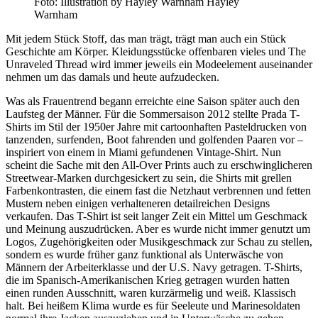
Foto: Illustration by Hayley Warnham Hayley
Warnham
Mit jedem Stück Stoff, das man trägt, trägt man auch ein Stück
Geschichte am Körper. Kleidungsstücke offenbaren vieles und The
Unraveled Thread wird immer jeweils ein Modeelement auseinander
nehmen um das damals und heute aufzudecken.
Was als Frauentrend begann erreichte eine Saison später auch den
Laufsteg der Männer. Für die Sommersaison 2012 stellte Prada T-
Shirts im Stil der 1950er Jahre mit cartoonhaften Pasteldrucken von
tanzenden, surfenden, Boot fahrenden und golfenden Paaren vor –
inspiriert von einem in Miami gefundenen Vintage-Shirt. Nun
scheint die Sache mit den All-Over Prints auch zu erschwinglicheren
Streetwear-Marken durchgesickert zu sein, die Shirts mit grellen
Farbenkontrasten, die einem fast die Netzhaut verbrennen und fetten
Mustern neben einigen verhalteneren detailreichen Designs
verkaufen. Das T-Shirt ist seit langer Zeit ein Mittel um Geschmack
und Meinung auszudrücken. Aber es wurde nicht immer genutzt um
Logos, Zugehörigkeiten oder Musikgeschmack zur Schau zu stellen,
sondern es wurde früher ganz funktional als Unterwäsche von
Männern der Arbeiterklasse und der U.S. Navy getragen. T-Shirts,
die im Spanisch-Amerikanischen Krieg getragen wurden hatten
einen runden Ausschnitt, waren kurzärmelig und weiß. Klassisch
halt. Bei heißem Klima wurde es für Seeleute und Marinesoldaten