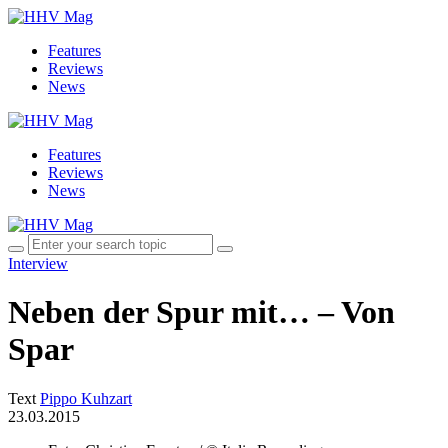
Features
Reviews
News
Features
Reviews
News
Interview
Neben der Spur mit… – Von
Spar
Text
Pippo Kuhzart
23.03.2015