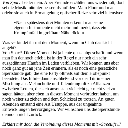
Von Spar:
Leider nein. Aber Freunde erzählten uns wiederholt, dort
sei die Musik mitunter besser als auf dem Main Floor und man
erlebe sie auch in Ermangelung optischer Reize sehr viel intensiver.
»Nach spätestens drei Minuten erkennt man seine
eigenen Instrumente nicht mehr und merkt, dass ein
Krampfanfall in greifbare Nähe rückt.«
Was verbindet ihr mit dem Moment, wenn im Club das Licht
angeht?
Von Spar:* Dieser Moment ist ja heute quasi abgeschafft und wenn
man ihn dennoch erlebt, ist in der Regel nur noch ein sehr
ausgedünnter Haufen im Laden verblieben. Wir können uns aber
noch ganz gut an jene Zeit erinnern, als es noch eine gesetzliche
Sperrstunde gab, die eine Party oftmals auf dem Höhepunkt
beendete. Das führte dann anschließend vor der Tür in einer
Mischung aus Melancholie und Tatendrang oft zu Allianzen
zwischen Leuten, die sich ansonsten vielleicht gar nicht viel zu
sagen hätten, aber eben in diesem Moment verbrüdert haben, um
noch weiter zu ziehen und dem Schicksal zu trotzen. An guten
Abenden entstand eine Art Ursuppe, aus der ungeahnte
Entwicklungen hervorgingen. Wir wünschen uns die Sperrstunde
dennoch nicht zurück.
Erklärt mir doch die Verbindung dieses Moments mit »Streetlife«?