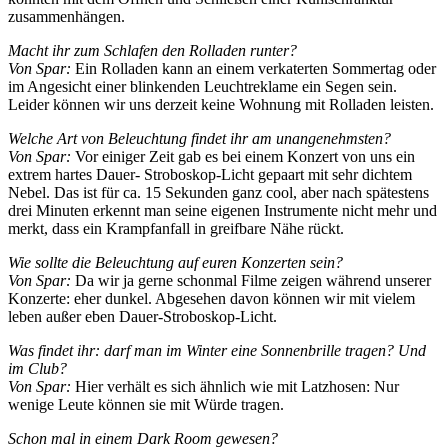
zusammenhängen.
Macht ihr zum Schlafen den Rolladen runter?
Von Spar:
Ein Rolladen kann an einem verkaterten Sommertag oder
im Angesicht einer blinkenden Leuchtreklame ein Segen sein.
Leider können wir uns derzeit keine Wohnung mit Rolladen leisten.
Welche Art von Beleuchtung findet ihr am unangenehmsten?
Von Spar:
Vor einiger Zeit gab es bei einem Konzert von uns ein
extrem hartes Dauer- Stroboskop-Licht gepaart mit sehr dichtem
Nebel. Das ist für ca. 15 Sekunden ganz cool, aber nach spätestens
drei Minuten erkennt man seine eigenen Instrumente nicht mehr und
merkt, dass ein Krampfanfall in greifbare Nähe rückt.
Wie sollte die Beleuchtung auf euren Konzerten sein?
Von Spar:
Da wir ja gerne schonmal Filme zeigen während unserer
Konzerte: eher dunkel. Abgesehen davon können wir mit vielem
leben außer eben Dauer-Stroboskop-Licht.
Was findet ihr: darf man im Winter eine Sonnenbrille tragen? Und
im Club?
Von Spar:
Hier verhält es sich ähnlich wie mit Latzhosen: Nur
wenige Leute können sie mit Würde tragen.
Schon mal in einem Dark Room gewesen?