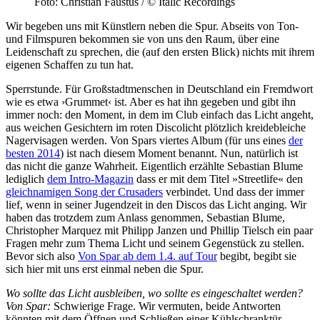
Foto: Christian Faustus / © Italic Recordings
Wir begeben uns mit Künstlern neben die Spur. Abseits von Ton-
und Filmspuren bekommen sie von uns den Raum, über eine
Leidenschaft zu sprechen, die (auf den ersten Blick) nichts mit ihrem
eigenen Schaffen zu tun hat.
Sperrstunde. Für Großstadtmenschen in Deutschland ein Fremdwort
wie es etwa ›Grummet‹ ist. Aber es hat ihn gegeben und gibt ihn
immer noch: den Moment, in dem im Club einfach das Licht angeht,
aus weichen Gesichtern im roten Discolicht plötzlich kreidebleiche
Nagervisagen werden. Von Spars viertes Album (für uns eines
der
besten 2014
) ist nach diesem Moment benannt. Nun, natürlich ist
das nicht die ganze Wahrheit. Eigentlich erzählte Sebastian Blume
lediglich
dem Intro-Magazin
dass er mit dem Titel »Streetlife« den
gleichnamigen Song der Crusaders
verbindet. Und dass der immer
lief, wenn in seiner Jugendzeit in den Discos das Licht anging. Wir
haben das trotzdem zum Anlass genommen, Sebastian Blume,
Christopher Marquez mit Philipp Janzen und Phillip Tielsch ein paar
Fragen mehr zum Thema Licht und seinem Gegenstück zu stellen.
Bevor sich also
Von Spar ab dem 1.4. auf Tour
begibt, begibt sie
sich hier mit uns erst einmal neben die Spur.
Wo sollte das Licht ausbleiben, wo sollte es eingeschaltet werden?
Von Spar:
Schwierige Frage. Wir vermuten, beide Antworten
könnten mit dem Öffnen und Schließen einer Kühlschranktür