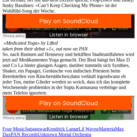
funky Basslines: »Can’t Keep Checking My Phone« ist der
Wohlfühl-Song der Woche.
»Medicated Yoga« by Lifted
taken from their debut »1«, out now on PAN
So, nach Bumsen auf Hennessy und bekifften Stadtrundfahrten wird
jetzt auf Medikamenten Yoga gemacht. Der Beat hängt bei Max D
und Co La hinter glasigen Augen, darüber tummeln sich Synthies,
Shaker, ein Papagei, Geräusche von indischen Priestern beim
Bereitstellen von Räucherstäbchen;dann verläuft irgendwann eh
jeder Ton, meine Glieder werden so weich, dass ich das komplette
Wochenende problemlos in der Supta Kurmasana verbringe und
mein Telefon ignoriere.
Four Music
Jagjaguwar
Kendrick Lamar
Lil Wayne
Marteria
Max
Dax
PAN Records
Unknown Mortal Orchestra