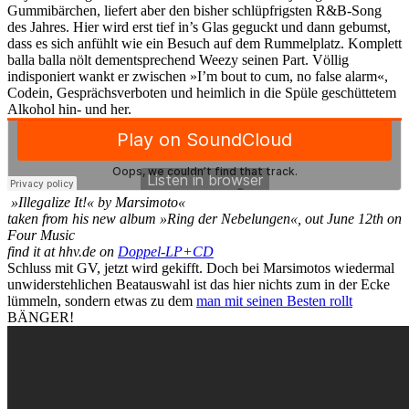
Gummibärchen, liefert aber den bisher schlüpfrigsten R&B-Song
des Jahres. Hier wird erst tief in’s Glas geguckt und dann gebumst,
dass es sich anfühlt wie ein Besuch auf dem Rummelplatz. Komplett
balla balla nölt dementsprechend Weezy seinen Part. Völlig
indisponiert wankt er zwischen »I’m bout to cum, no false alarm«,
Codein, Gesprächsverboten und heimlich in die Spüle geschüttetem
Alkohol hin- und her.
»Illegalize It!« by Marsimoto«
taken from his new album »Ring der Nebelungen«, out June 12th on
Four Music
find it at hhv.de on
Doppel-LP+CD
Schluss mit GV, jetzt wird gekifft. Doch bei Marsimotos wiedermal
unwiderstehlichen Beatauswahl ist das hier nichts zum in der Ecke
lümmeln, sondern etwas zu dem
man mit seinen Besten rollt
BÄNGER!