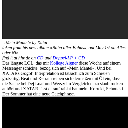
»Mein Mantel« by Xatar
taken from his new album »Baba aller Babas«, out May 1st on Alles
oder Nix
find it at hhv.de on
CD
und
Doppel-LP + CD
Das längste LOL, das mir
Kollege Aigner
diese Woche auf einem
Messenger schickte, bezog sich auf »Mein Mantel«. Und bei
XATARs Gogol’-Interpretation ist tatsächlich zum Schreien
großartig: Beat und Refrain reiben sich dermaßen mit Öl ein, dass
die Sache bei Dej Loaf und Weezy im Vergleich dazu staubtrocken
anhört und XATAR lässt darauf rabiat baumeln. Korrekt, Schnucki.
Der Sommer hat eine neue Catchphrase.