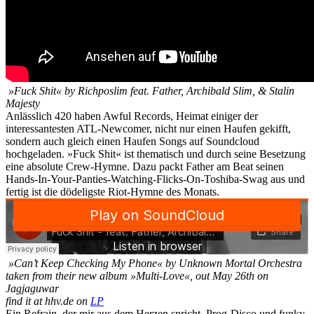
»Fuck Shit« by Richposlim feat. Father, Archibald Slim, & Stalin
Majesty
Anlässlich 420 haben Awful Records, Heimat einiger der
interessantesten ATL-Newcomer, nicht nur einen Haufen gekifft,
sondern auch gleich einen Haufen Songs auf Soundcloud
hochgeladen. »Fuck Shit« ist thematisch und durch seine Besetzung
eine absolute Crew-Hymne. Dazu packt Father am Beat seinen
Hands-In-Your-Panties-Watching-Flicks-On-Toshiba-Swag aus und
fertig ist die dödeligste Riot-Hymne des Monats.
»Can’t Keep Checking My Phone« by Unknown Mortal Orchestra
taken from their new album »Multi-Love«, out May 26th on
Jagjaguwar
find it at hhv.de on
LP
Ein Refrain, der mir aus dem Herzen spricht, Prog-Disco und funky,