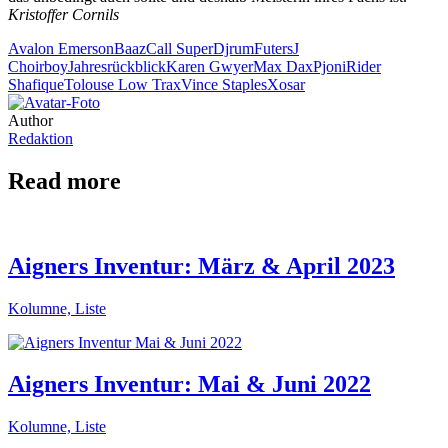
Kristoffer Cornils
Avalon Emerson
Baaz
Call Super
Djrum
Futers
J
Choirboy
Jahresrückblick
Karen Gwyer
Max Dax
Pjoni
Rider
Shafique
Tolouse Low Trax
Vince Staples
Xosar
Author
Redaktion
Read more
Aigners Inventur: März & April 2023
Kolumne, Liste
Aigners Inventur: Mai & Juni 2022
Kolumne, Liste