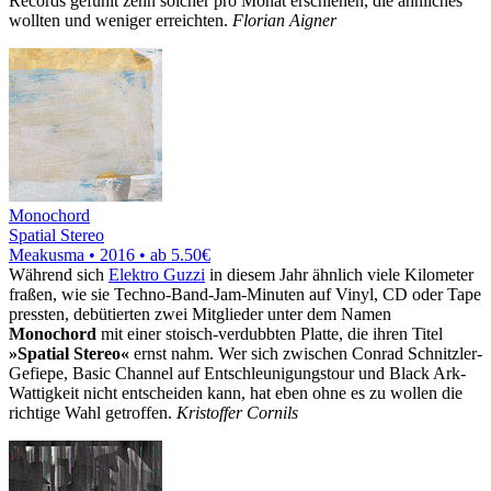
Records gefühlt zehn solcher pro Monat erschienen, die ähnliches
wollten und weniger erreichten.
Florian Aigner
Monochord
Spatial Stereo
Meakusma • 2016 •
ab 5.50€
Während sich
Elektro Guzzi
in diesem Jahr ähnlich viele Kilometer
fraßen, wie sie Techno-Band-Jam-Minuten auf Vinyl, CD oder Tape
pressten, debütierten zwei Mitglieder unter dem Namen
Monochord
mit einer stoisch-verdubbten Platte, die ihren Titel
»Spatial Stereo«
ernst nahm. Wer sich zwischen Conrad Schnitzler-
Gefiepe, Basic Channel auf Entschleunigungstour und Black Ark-
Wattigkeit nicht entscheiden kann, hat eben ohne es zu wollen die
richtige Wahl getroffen.
Kristoffer Cornils