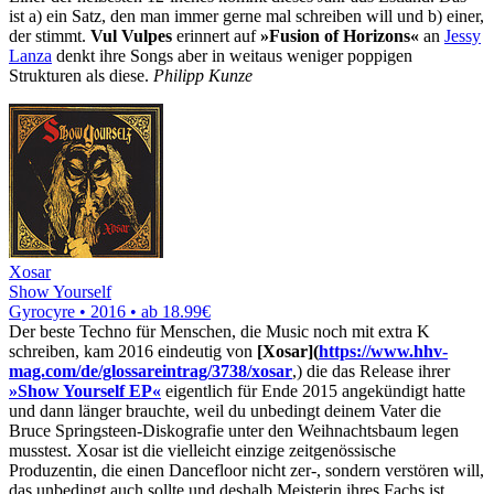
ist a) ein Satz, den man immer gerne mal schreiben will und b) einer,
der stimmt.
Vul Vulpes
erinnert auf
»Fusion of Horizons«
an
Jessy
Lanza
denkt ihre Songs aber in weitaus weniger poppigen
Strukturen als diese.
Philipp Kunze
Xosar
Show Yourself
Gyrocyre • 2016 •
ab 18.99€
Der beste Techno für Menschen, die Music noch mit extra K
schreiben, kam 2016 eindeutig von
[Xosar](
https://www.hhv-
mag.com/de/glossareintrag/3738/xosar
,) die das Release ihrer
»Show Yourself EP«
eigentlich für Ende 2015 angekündigt hatte
und dann länger brauchte, weil du unbedingt deinem Vater die
Bruce Springsteen-Diskografie unter den Weihnachtsbaum legen
musstest. Xosar ist die vielleicht einzige zeitgenössische
Produzentin, die einen Dancefloor nicht zer-, sondern verstören will,
das unbedingt auch sollte und deshalb Meisterin ihres Fachs ist.