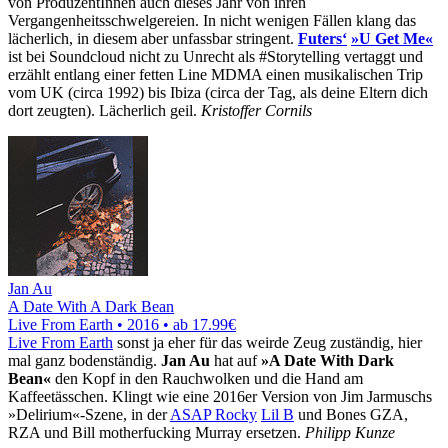
von ProduzentInnen auch dieses Jahr von ihren
Vergangenheitsschwelgereien. In nicht wenigen Fällen klang das
lächerlich, in diesem aber unfassbar stringent.
Futers‘
»U Get Me«
ist bei Soundcloud nicht zu Unrecht als #Storytelling vertaggt und
erzählt entlang einer fetten Line MDMA einen musikalischen Trip
vom UK (circa 1992) bis Ibiza (circa der Tag, als deine Eltern dich
dort zeugten). Lächerlich geil.
Kristoffer Cornils
Jan Au
A Date With A Dark Bean
Live From Earth • 2016 •
ab 17.99€
Live From Earth
sonst ja eher für das weirde Zeug zuständig, hier
mal ganz bodenständig.
Jan Au
hat auf
»A Date With Dark
Bean«
den Kopf in den Rauchwolken und die Hand am
Kaffeetässchen. Klingt wie eine 2016er Version von Jim Jarmuschs
»Delirium«-Szene, in der
ASAP Rocky
Lil B
und Bones GZA,
RZA und Bill motherfucking Murray ersetzen.
Philipp Kunze