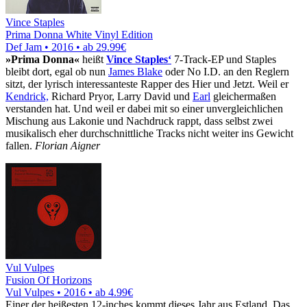
Vince Staples
Prima Donna White Vinyl Edition
Def Jam • 2016 •
ab 29.99€
»Prima Donna«
heißt
Vince Staples‘
7-Track-EP und Staples
bleibt dort, egal ob nun
James Blake
oder No I.D. an den Reglern
sitzt, der lyrisch interessanteste Rapper des Hier und Jetzt. Weil er
Kendrick,
Richard Pryor, Larry David und
Earl
gleichermaßen
verstanden hat. Und weil er dabei mit so einer unvergleichlichen
Mischung aus Lakonie und Nachdruck rappt, dass selbst zwei
musikalisch eher durchschnittliche Tracks nicht weiter ins Gewicht
fallen.
Florian Aigner
Vul Vulpes
Fusion Of Horizons
Vul Vulpes • 2016 •
ab 4.99€
Einer der heißesten 12-inches kommt dieses Jahr aus Estland. Das