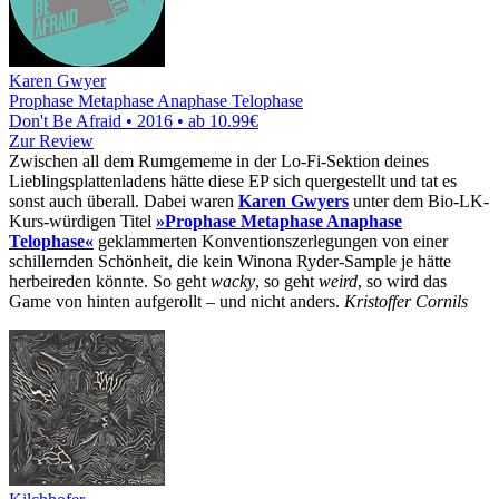
Karen Gwyer
Prophase Metaphase Anaphase Telophase
Don't Be Afraid • 2016 •
ab 10.99€
Zur Review
Zwischen all dem Rumgememe in der Lo-Fi-Sektion deines
Lieblingsplattenladens hätte diese EP sich quergestellt und tat es
sonst auch überall. Dabei waren
Karen Gwyers
unter dem Bio-LK-
Kurs-würdigen Titel
»Prophase Metaphase Anaphase
Telophase«
geklammerten Konventionszerlegungen von einer
schillernden Schönheit, die kein Winona Ryder-Sample je hätte
herbeireden könnte. So geht
wacky
, so geht
weird
, so wird das
Game von hinten aufgerollt – und nicht anders.
Kristoffer Cornils