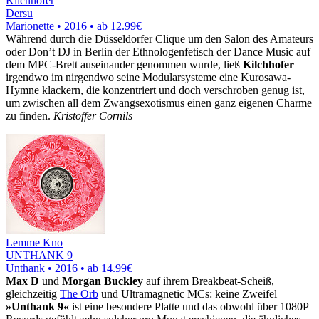
Kilchhofer
Dersu
Marionette • 2016 •
ab 12.99€
Während durch die Düsseldorfer Clique um den Salon des Amateurs
oder Don’t DJ in Berlin der Ethnologenfetisch der Dance Music auf
dem MPC-Brett auseinander genommen wurde, ließ
Kilchhofer
irgendwo im nirgendwo seine Modularsysteme eine Kurosawa-
Hymne klackern, die konzentriert und doch verschroben genug ist,
um zwischen all dem Zwangsexotismus einen ganz eigenen Charme
zu finden.
Kristoffer Cornils
Lemme Kno
UNTHANK 9
Unthank • 2016 •
ab 14.99€
Max D
und
Morgan Buckley
auf ihrem Breakbeat-Scheiß,
gleichzeitig
The Orb
und Ultramagnetic MCs: keine Zweifel
»Unthank 9«
ist eine besondere Platte und das obwohl über 1080P