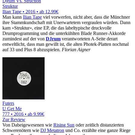
Djrum Vs. Struction
Struktur
Ilian Tape • 2016 •
ab 12.99€
Man kann
Ilian Tape
viel vorwerfen, nicht aber, dass die Münchner
ihre Stammkundschaft mit Unerwartetem vergraulen würden. Dann
kam »Struktur«, eine EP, die das labeltypische druckvolle
Drumprogramming und die unterkühlten Blade Runner-Akkorde
zumindest auf der von
DJrum
verantworteten A-Seite derart
entweltlicht, dass man gewillt ist, die alten Photek-Platten nochmal
auf 33 und Plus 8 abzuspielen.
Florian Aigner
Futers
U Get Me
777 • 2016 •
ab 9.99€
Zur Review
Von Dabeigewesenen wie
Rising Sun
oder zeitlich distanzierten
Schwerenötern wie
DJ Metatron
und Co. erzählte eine ganze Riege