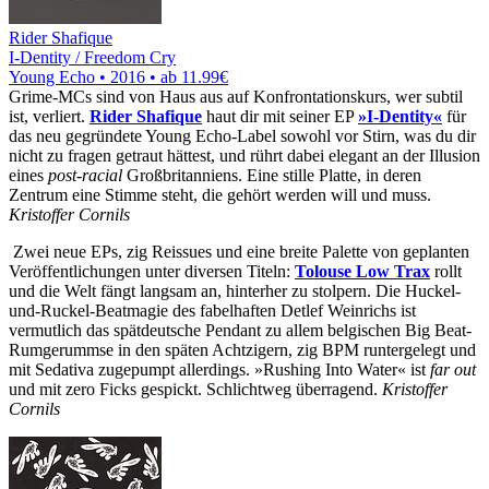
Rider Shafique
I-Dentity / Freedom Cry
Young Echo • 2016 •
ab 11.99€
Grime-MCs sind von Haus aus auf Konfrontationskurs, wer subtil
ist, verliert.
Rider Shafique
haut dir mit seiner EP
»I-Dentity«
für
das neu gegründete Young Echo-Label sowohl vor Stirn, was du dir
nicht zu fragen getraut hättest, und rührt dabei elegant an der Illusion
eines
post-racial
Großbritanniens. Eine stille Platte, in deren
Zentrum eine Stimme steht, die gehört werden will und muss.
Kristoffer Cornils
Zwei neue EPs, zig Reissues und eine breite Palette von geplanten
Veröffentlichungen unter diversen Titeln:
Tolouse Low Trax
rollt
und die Welt fängt langsam an, hinterher zu stolpern. Die Huckel-
und-Ruckel-Beatmagie des fabelhaften Detlef Weinrichs ist
vermutlich das spätdeutsche Pendant zu allem belgischen Big Beat-
Rumgerummse in den späten Achtzigern, zig BPM runtergelegt und
mit Sedativa zugepumpt allerdings. »Rushing Into Water« ist
far out
und mit zero Ficks gespickt. Schlichtweg überragend.
Kristoffer
Cornils