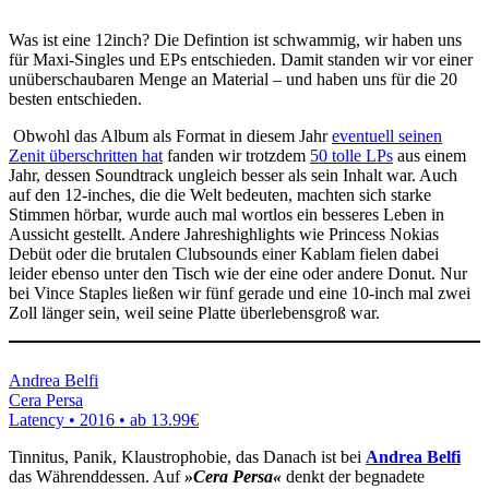
Was ist eine 12inch? Die Defintion ist schwammig, wir haben uns
für Maxi-Singles und EPs entschieden. Damit standen wir vor einer
unüberschaubaren Menge an Material – und haben uns für die 20
besten entschieden.
Obwohl das Album als Format in diesem Jahr
eventuell seinen
Zenit überschritten hat
fanden wir trotzdem
50 tolle LPs
aus einem
Jahr, dessen Soundtrack ungleich besser als sein Inhalt war. Auch
auf den 12-inches, die die Welt bedeuten, machten sich starke
Stimmen hörbar, wurde auch mal wortlos ein besseres Leben in
Aussicht gestellt. Andere Jahreshighlights wie Princess Nokias
Debüt oder die brutalen Clubsounds einer Kablam fielen dabei
leider ebenso unter den Tisch wie der eine oder andere Donut. Nur
bei Vince Staples ließen wir fünf gerade und eine 10-inch mal zwei
Zoll länger sein, weil seine Platte überlebensgroß war.
Andrea Belfi
Cera Persa
Latency • 2016 •
ab 13.99€
Tinnitus, Panik, Klaustrophobie, das Danach ist bei
Andrea Belfi
das Währenddessen. Auf
»Cera Persa«
denkt der begnadete