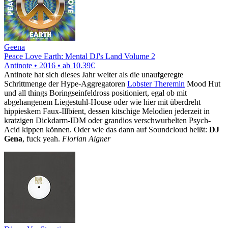
Geena
Peace Love Earth: Mental DJ's Land Volume 2
Antinote • 2016 •
ab 10.39€
Antinote hat sich dieses Jahr weiter als die unaufgeregte
Schrittmenge der Hype-Aggregatoren
Lobster Theremin
Mood Hut
und all things Boringseinfeldross positioniert, egal ob mit
abgehangenem Liegestuhl-House oder wie hier mit überdreht
hippieskem Faux-Illbient, dessen kitschige Melodien jederzeit in
kratzigen Dickdarm-IDM oder grandios verschwurbelten Psych-
Acid kippen können. Oder wie das dann auf Soundcloud heißt:
DJ
Gena
, fuck yeah.
Florian Aigner