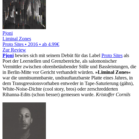
Pjoni
Liminal Zones
Proto Sites • 2016 •
ab 4.99€
Zur Review
Pjoni
bewies sich mit seinem Debüt für das Label
Proto Sites
als
Poet der Leerstellen und Grenzbereiche, als salomonischer
Vermittler zwischen ohrenbetäubender Stille und Bassleistungen, die
in Berlin-Mitte vor Gericht verhandelt würden.
»Liminal Zones«
war die unmitsummbarste, undrauftanzbarste Platte eines Jahres, in
dem Transgressionsvorhaben entweder in Tape-Saturierung (gähn),
White-Noise-Dichte (cool story, bros) oder zerschredderten
Rihanna-Edits (schon besser) gemessen wurde.
Kristoffer Cornils