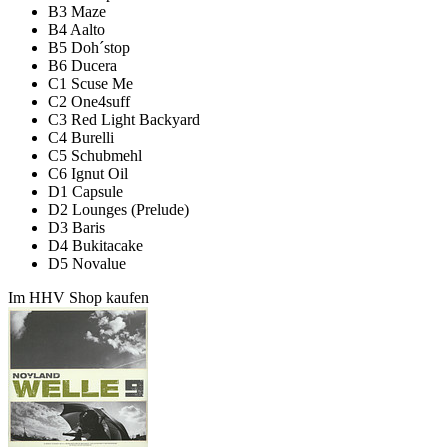
B3 Maze
B4 Aalto
B5 Doh´stop
B6 Ducera
C1 Scuse Me
C2 One4suff
C3 Red Light Backyard
C4 Burelli
C5 Schubmehl
C6 Ignut Oil
D1 Capsule
D2 Lounges (Prelude)
D3 Baris
D4 Bukitacake
D5 Novalue
Im HHV Shop kaufen