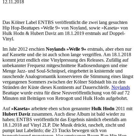
12.11.2018
Das Kölner Label ENTBS veröffentlicht die zwei lang gesuchten
Hip Hop-Beattapes »Welle 9« von Noyland, sowie »Kaseta« von
Hulk Hodn & Hubert Daviz am 18.1.2019 erstmals auf Doppel-
Vinyl.
Im Jahr 2012 erschien
Noylands
»Welle 9«
erstmals, aber eben nur
auf Kassette und die ist auch schon lange vergriffen. Am 18.1.2018
kommt jetzt endlich eine Vinylpressung des Releases. Zufällig auf
unbekannter Frequenz mitgeschnittene Radiosendungen und eine
Menge Jazz- und Soul-Schnipsel, eingebettet in knisternde und
rauschende Analogromantik konservieren die Stimmung eines längst
vergangenen Sommers zwischen der Kölner Südstadt bis zu den
Stränden der Küste dieses Kontinents auf Dauerschleife.
Noylands
Beattape wurde extra für diese Neuveröffentlichung von 60 auf 72
Minuten mit Beiträgen von Retrogott und Hulk Hodn aufgebohrt.
Auf
»Kaseta«
arbeitete eben schon genannter
Hulk Hodn
2011 mit
Hubert Daviz
zusammen. Auch diese Album ist bald wieder zu
haben; ENTBS veröffentlicht das Ergebnis nämlich ebenfalls am
18.1.2018 auf Vinyl 2LP. Die Musik drückt, raschelt, zischt und
pumpt laut Labelinfo; die 23 Tracks bewegen sich von
hypnotisierend monotonen, klar umrissenen Boom-Bap Hip Hop