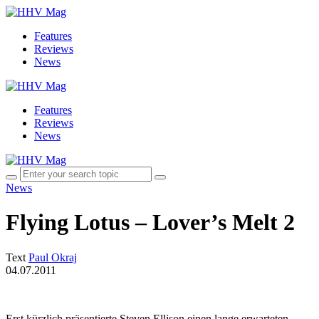
Features
Reviews
News
Features
Reviews
News
News
Flying Lotus – Lover’s Melt 2
Text
Paul Okraj
04.07.2011
Erst kürzlich präsentierte Steven Ellison einen lange erwarteten