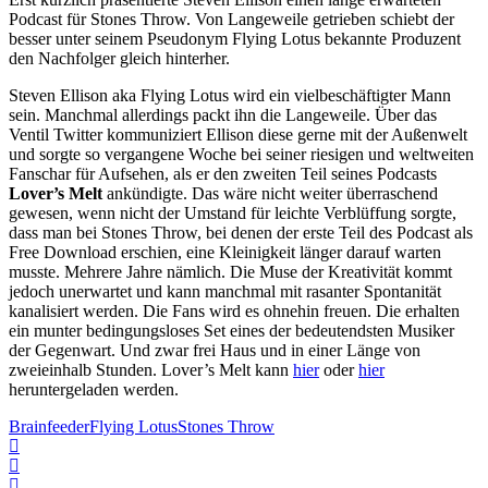
Podcast für Stones Throw. Von Langeweile getrieben schiebt der
besser unter seinem Pseudonym Flying Lotus bekannte Produzent
den Nachfolger gleich hinterher.
Steven Ellison aka Flying Lotus wird ein vielbeschäftigter Mann
sein. Manchmal allerdings packt ihn die Langeweile. Über das
Ventil Twitter kommuniziert Ellison diese gerne mit der Außenwelt
und sorgte so vergangene Woche bei seiner riesigen und weltweiten
Fanschar für Aufsehen, als er den zweiten Teil seines Podcasts
Lover’s Melt
ankündigte. Das wäre nicht weiter überraschend
gewesen, wenn nicht der Umstand für leichte Verblüffung sorgte,
dass man bei Stones Throw, bei denen der erste Teil des Podcast als
Free Download erschien, eine Kleinigkeit länger darauf warten
musste. Mehrere Jahre nämlich. Die Muse der Kreativität kommt
jedoch unerwartet und kann manchmal mit rasanter Spontanität
kanalisiert werden. Die Fans wird es ohnehin freuen. Die erhalten
ein munter bedingungsloses Set eines der bedeutendsten Musiker
der Gegenwart. Und zwar frei Haus und in einer Länge von
zweieinhalb Stunden. Lover’s Melt kann
hier
oder
hier
heruntergeladen werden.
Brainfeeder
Flying Lotus
Stones Throw