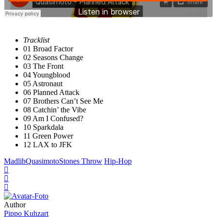
Tracklist
01 Broad Factor
02 Seasons Change
03 The Front
04 Youngblood
05 Astronaut
06 Planned Attack
07 Brothers Can’t See Me
08 Catchin’ the Vibe
09 Am I Confused?
10 Sparkdala
11 Green Power
12 LAX to JFK
Madlib
Quasimoto
Stones Throw
Hip-Hop
Author
Pippo Kuhzart