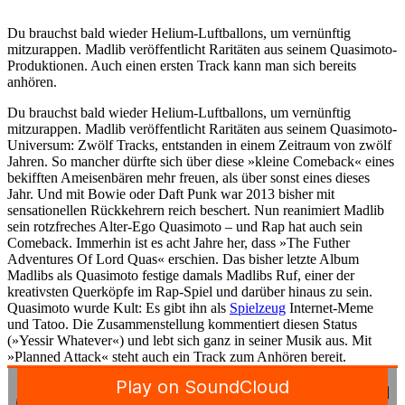
Du brauchst bald wieder Helium-Luftballons, um vernünftig
mitzurappen. Madlib veröffentlicht Raritäten aus seinem Quasimoto-
Produktionen. Auch einen ersten Track kann man sich bereits
anhören.
Du brauchst bald wieder Helium-Luftballons, um vernünftig
mitzurappen. Madlib veröffentlicht Raritäten aus seinem Quasimoto-
Universum: Zwölf Tracks, entstanden in einem Zeitraum von zwölf
Jahren. So mancher dürfte sich über diese »kleine Comeback« eines
bekifften Ameisenbären mehr freuen, als über sonst eines dieses
Jahr. Und mit Bowie oder Daft Punk war 2013 bisher mit
sensationellen Rückkehrern reich beschert. Nun reanimiert Madlib
sein rotzfreches Alter-Ego Quasimoto – und Rap hat auch sein
Comeback. Immerhin ist es acht Jahre her, dass »The Futher
Adventures Of Lord Quas« erschien. Das bisher letzte Album
Madlibs als Quasimoto festige damals Madlibs Ruf, einer der
kreativsten Querköpfe im Rap-Spiel und darüber hinaus zu sein.
Quasimoto wurde Kult: Es gibt ihn als
Spielzeug
Internet-Meme
und Tatoo. Die Zusammenstellung kommentiert diesen Status
(»Yessir Whatever«) und lebt sich ganz in seiner Musik aus. Mit
»Planned Attack« steht auch ein Track zum Anhören bereit.