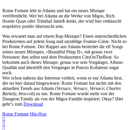
Rome Fortune lebt in Atlanta und hat ein neues Mixtape
veröffentlicht. Wer bei Atlanta an die Werke von Migos, Rich
Homie Quan oder Trinidad Jame$ denkt, der wird hier enttäuscht
respektive positiv überrascht sein.
Was erwartet man auf einem Rap-Mixtape? Einen unterschiedlichen
Produzenten auf jedem Song und unzählige Feature-Gäste. Nicht so
bei Rome Fortune. Der Rapper aus Atlanta bestreitet die elf Songs
seines neuen Mixtapes, »Beautiful Pimp II«, mit genau zwei
Personen: ihm selbst und dem Produzenten CitoOnTheBeat. So
bekommt auch dieses Mixtape, genau wie sein Vorgänger, Album-
Qualität und übertrifft den Vorgänger in Puncto Kohärenz sogar
noch.
Wer schon nahezu das Interesse verliert, wenn er nur Atlanta liest,
der sei hier darauf hingewiesen: Rome Fortune hat nichts mit den
aktuellen Trends aus Atlanta (
Versace, Versace, Versace
;
Charles
Barkely, broccoli
) zu tun. Rome Fortune wurde mehr von der
Dungeon Family als von der Migos-Familie inspiriert. Okay? Hier
geht‘s zum
Download
Rome Fortune
Hip-Hop