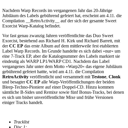
Nachdem Warp Records im vergangenen Jahr das 20-Jährige
Jubiläum des Labels gebührend gefeiert hat, erscheint am 4.11. die
Compilation __RetroActivity__ auf der sich der gesamte Sweet
Exorcist Warp-Katalog befindet.
Vor fast genau zwanzig Jahren veröffentlichte das Duo Sweet
Exorcist, bestehend aus Richard H. Kirk und Richard Barrett, mit
der
CC EP
das erste Album auf dem mittlerweile fest etablierten
Label Warp Records. Im Grunde handelte es sich dabei »nur« um
eine 7-Track EP, aber die Katalognummer des Labels markiert sie
eindeutig als WARP LP1/WARP CD1. Nachdem das Label
vergangenes Jahr unter dem Motto »Warp20« das eigene Jubiläum
gebührend gefeiert hattte, wird am 4.11. die Compilation
RetroActivity
veröffentlicht und versammelt mit
Testone
,
Clonk
und besagter
CC EP
alle Warp-Veröffentlichungen der beiden
Bleep-Techno-Pioniere auf einer Doppel-CD. Hinzu kommen
sämtliche B-Sides und Remixe sowie fünf Bonus-Tracks, bei denen
es sich um bisher unveröffentlichte Mixe und frühe Versionen
einiger Tracks handelt.
Tracklist
Disc 1: