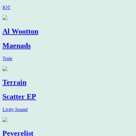
IOT
Al Wootton
Maenads
Trule
Terrain
Scatter EP
Livity Sound
Peverelist