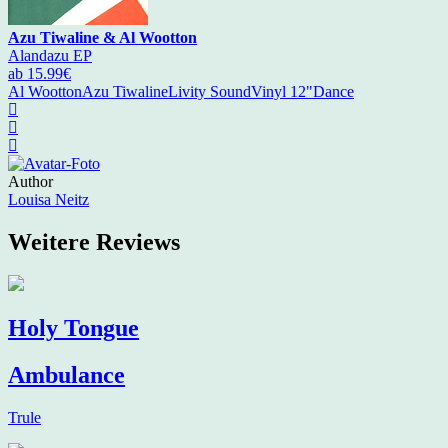
Azu Tiwaline & Al Wootton
Alandazu EP
ab 15.99€
Al Wootton
Azu Tiwaline
Livity Sound
Vinyl 12"
Dance
Author
Louisa Neitz
Weitere Reviews
Holy Tongue
Ambulance
Trule