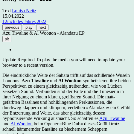
Text
Louisa Neitz
15.04.2022
12inch des Jahres 2022
previous
play
next
Azu Tiwaline & Al Wootton - Alandazu EP
plt
Update Required
To play the media you will need to update your
browser to a recent version..
Die eindrückliche Weite der Sahara trifft auf das schillernde Wuseln
Londons.
Azu Tiwaline
und
Al Wootton
synthetisieren ihre beiden
Perspektiven zu einem gleichzeitig treibenden, wie von Lücken
zersetzen Sound. Verbunden sind der Brite und die Tunesierin in
ihrer Neigung zu einem klaren, greifbaren Sound. Die matt-
gefärbten Basslines und hohlklingenden Perkussionen, die
durchweg klappern und klimpern, verleihen »Alandazu« ein Gefühl
der Entzerrung und Weite, das aber gleichzeitig dessen
hypnotisierende Wirkung ausmacht. So schaffen es
Azu Tiwaline
und
Al Wootton
beim Opener »Blue Dub« dieses Gefühl trotz
schnell hämmernder Bassline zu blechernem Scheppern