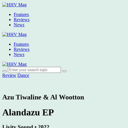
Features
Reviews
News
Features
Reviews
News
Review
Dance
Azu Tiwaline & Al Wootton
Alandazu EP
Livity Sound • 2022