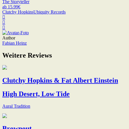
The Storyteller
ab 15.99€
Clutchy Hopkins
Ubiquity Records
Author
Fabian Heinz
Weitere Reviews
Clutchy Hopkins & Fat Albert Einstein
High Desert, Low Tide
Aural Tradition
Brownout