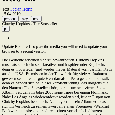
Text
Fabian Heinz
15.04.2010
previous
play
next
Clutchy Hopkins - The Storyteller
plt
Update Required
To play the media you will need to update your
browser to a recent version..
Die Gerüchte scheinen sich zu bewahrheiten. Clutchy Hopkins
muss tatsächlich ein sehr kreativer und inspirierender Kopf sein,
denn es gibt wieder (und wieder) neues Material vom bärtigen Kauz
aus den USA. Es müssen in der Tat wahrhaftig viele Aufnahmen
gewesen sein, die der gute Herr damals in Petto gehabt haben soll,
denn es handelt sich bei dieser Veröffentlichung, das übrigens auf
den Namen »The Storyteller« hört, bereits um sein viertes Solo-
Album. Seit dem im Jahre 2005 seine Tapes bei einem Flohmarkt
Nahe Los Angeles wiederentdeckt worden sind, ist der Output von
Clutchy Hopkins beachtlich. Nun legt er uns ein Album vor, das
sich im Vergleich zu seinem zwei Jahre alten Vorgänger »Walking
Backwards« insbesondere durch seinen vornehmlich düsteren