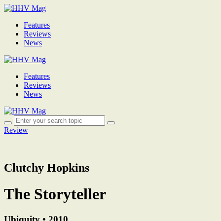
Features
Reviews
News
Features
Reviews
News
Review
Clutchy Hopkins
The Storyteller
Ubiquity • 2010