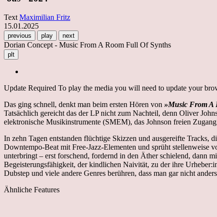
Text
Maximilian Fritz
15.01.2025
previous
play
next
Dorian Concept - Music From A Room Full Of Synths
plt
Update Required
To play the media you will need to update your brows
Das ging schnell, denkt man beim ersten Hören von
»Music From A R
Tatsächlich gereicht das der LP nicht zum Nachteil, denn Oliver John
elektronische Musikinstrumente (SMEM), das Johnson freien Zugan
In zehn Tagen entstanden flüchtige Skizzen und ausgereifte Tracks, 
Downtempo-Beat mit Free-Jazz-Elementen und sprüht stellenweise v
unterbringt – erst forschend, fordernd in den Äther schielend, dann mi
Begeisterungsfähigkeit, der kindlichen Naivität, zu der ihre Urheber
Dubstep und viele andere Genres berühren, dass man gar nicht anders 
Ähnliche Features