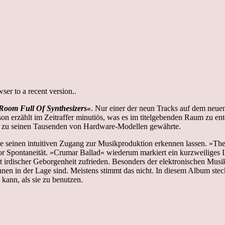
er to a recent version..
oom Full Of Synthesizers«
. Nur einer der neun Tracks auf dem neu
son erzählt im Zeitraffer minutiös, was es im titelgebenden Raum zu e
g zu seinen Tausenden von Hardware-Modellen gewährte.
die seinen intuitiven Zugang zur Musikproduktion erkennen lassen. »Th
or Spontaneität. »Crumar Ballad« wiederum markiert ein kurzweiliges
t irdischer Geborgenheit zufrieden. Besonders der elektronischen Musik w
:innen in der Lage sind. Meistens stimmt das nicht. In diesem Album st
kann, als sie zu benutzen.