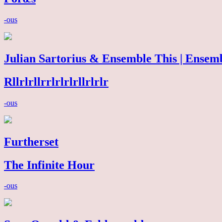
-ous
Julian Sartorius & Ensemble This | Ensem
Rllrlrllrrlrlrlrllrlrlr
-ous
Furtherset
The Infinite Hour
-ous