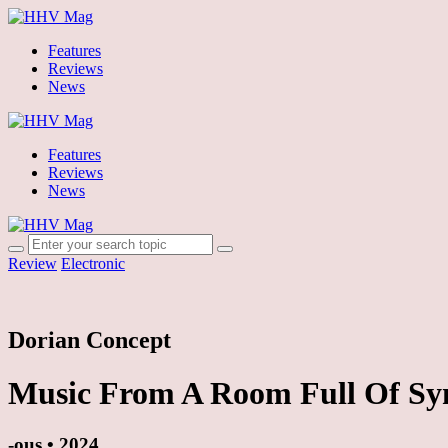
Features
Reviews
News
Features
Reviews
News
Review
Electronic
Dorian Concept
Music From A Room Full Of Sy
-ous • 2024