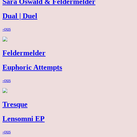
Sara Oswald & Feldermelder
Dual | Duel
-ous
Feldermelder
Euphoric Attempts
-ous
Tresque
Lensomni EP
-ous