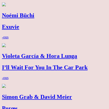
Noémi Büchi
Exuvie
-ous
Violeta García & Hora Lunga
I’ll Wait For You In The Car Park
-ous
Simon Grab & David Meier
Porœs