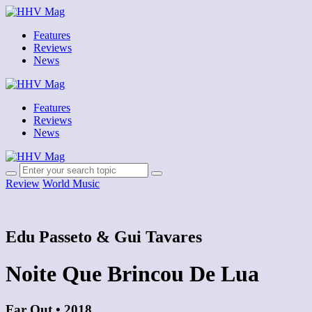
Features
Reviews
News
Features
Reviews
News
Review
World Music
Edu Passeto & Gui Tavares
Noite Que Brincou De Lua
Far Out • 2018