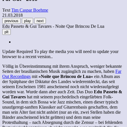
Text
Tim Caspar Boehme
21.03.2018
previous
play
next
Edu Passeto & Gui Tavares - Noite Que Brincou De Lua
plt
Update Required
To play the media you will need to update your
browser to a recent version..
Völlig in Übereinstimmung mit ihrem Anspruch, weniger bekannte
Seiten der brasilianischen Musik zugänglich zu machen, haben
Far
Out Recordings
mit
»Noite que Brincou de Lua«
ein Album aus
der Spätphase der Diktatur des Landes wiederentdeckt, das seit
seinem Erscheinen 1981 anscheinend noch nicht wiederaufgelegt
worden war. Wurde dann aber auch Zeit. Das Duo
Edu Passeto &
Gui Tavares
hat mit seinem psychedelisch eingefärbten Folk-
Sound, in dem sich Bossa wie Jazz mischen, einen dieser typisch
unaufgeregt-sanften Klassiker auf Gitarrenbasis geschaffen, dem
man sein Alter fast nicht anhört (nur an ein, zwei Stellen haben die
Bänder anscheinend leicht gelitten) und dem man seine
Protesthaltung – nach Absegnung durch die Zensur – bei fehlenden