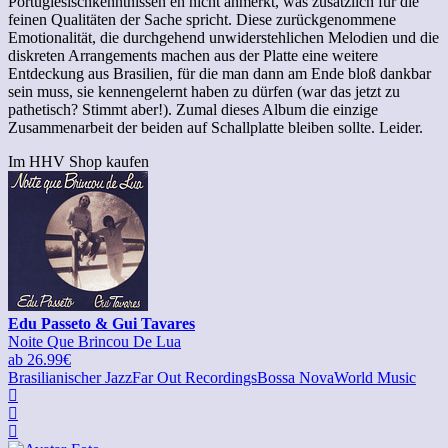
Portugiesischkenntnissen eh nicht anmerkt, was zusätzlich für die
feinen Qualitäten der Sache spricht. Diese zurückgenommene
Emotionalität, die durchgehend unwiderstehlichen Melodien und die
diskreten Arrangements machen aus der Platte eine weitere
Entdeckung aus Brasilien, für die man dann am Ende bloß dankbar
sein muss, sie kennengelernt haben zu dürfen (war das jetzt zu
pathetisch? Stimmt aber!). Zumal dieses Album die einzige
Zusammenarbeit der beiden auf Schallplatte bleiben sollte. Leider.
Im HHV Shop kaufen
Edu Passeto & Gui Tavares
Noite Que Brincou De Lua
ab 26.99€
Brasilianischer Jazz
Far Out Recordings
Bossa Nova
World Music