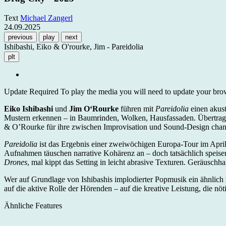
Text
Michael Zangerl
24.09.2025
previous
play
next
Ishibashi, Eiko & O'rourke, Jim - Pareidolia
plt
Update Required
To play the media you will need to update your brows
Eiko Ishibashi
und
Jim O‘Rourke
führen mit
Pareidolia
einen akust
Mustern erkennen – in Baumrinden, Wolken, Hausfassaden. Übertragen
& O’Rourke für ihre zwischen Improvisation und Sound-Design cha
Pareidolia
ist das Ergebnis einer zweiwöchigen Europa-Tour im April 2
Aufnahmen täuschen narrative Kohärenz an – doch tatsächlich spei
Drones
, mal kippt das Setting in leicht abrasive Texturen. Geräusch
Wer auf Grundlage von Ishibashis implodierter Popmusik ein ähnlich
auf die aktive Rolle der Hörenden – auf die kreative Leistung, die nö
Ähnliche Features