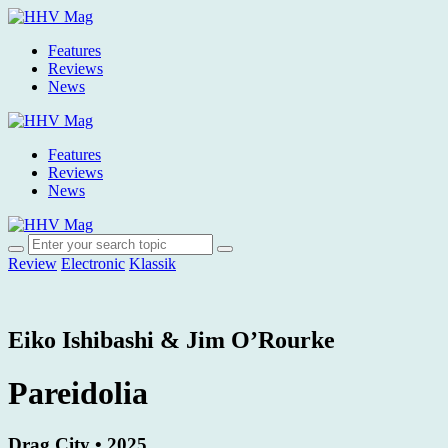
Features
Reviews
News
Features
Reviews
News
Review
Electronic
Klassik
Eiko Ishibashi & Jim O’Rourke
Pareidolia
Drag City • 2025