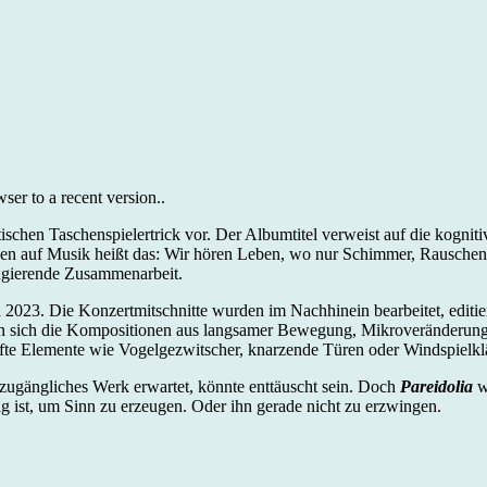
er to a recent version..
ischen Taschenspielertrick vor. Der Albumtitel verweist auf die kogniti
 auf Musik heißt das: Wir hören Leben, wo nur Schimmer, Rauschen und
ngierende Zusammenarbeit.
023. Die Konzertmitschnitte wurden im Nachhinein bearbeitet, editiert 
sen sich die Kompositionen aus langsamer Bewegung, Mikroveränderung
hafte Elemente wie Vogelgezwitscher, knarzende Türen oder Windspielkl
 zugängliches Werk erwartet, könnte enttäuscht sein. Doch
Pareidolia
w
tig ist, um Sinn zu erzeugen. Oder ihn gerade nicht zu erzwingen.