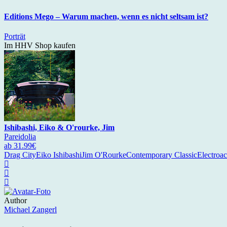
Editions Mego – Warum machen, wenn es nicht seltsam ist?
Porträt
Im HHV Shop kaufen
Ishibashi, Eiko & O'rourke, Jim
Pareidolia
ab 31.99€
Drag City
Eiko Ishibashi
Jim O'Rourke
Contemporary Classic
Electroac
Author
Michael Zangerl