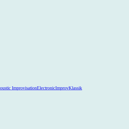
oustic Improvisation
Electronic
Improv
Klassik