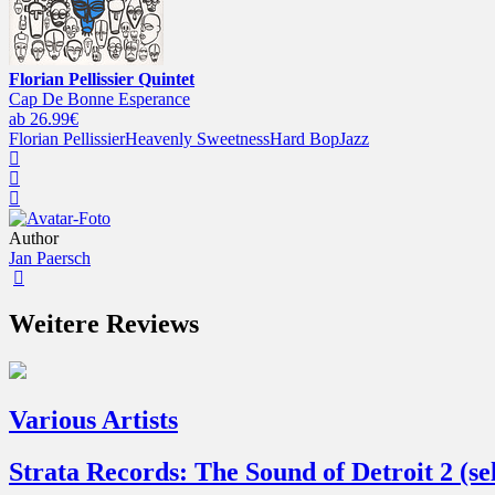
Florian Pellissier Quintet
Cap De Bonne Esperance
ab 26.99€
Florian Pellissier
Heavenly Sweetness
Hard Bop
Jazz
Author
Jan Paersch
Weitere Reviews
Various Artists
Strata Records: The Sound of Detroit 2 (s