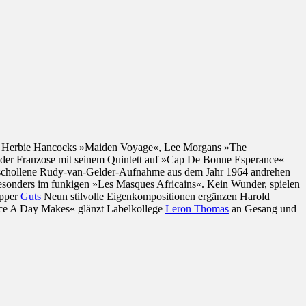
men: Herbie Hancocks »Maiden Voyage«, Lee Morgans »The
 der Franzose mit seinem Quintett auf »Cap De Bonne Esperance«
 verschollene Rudy-van-Gelder-Aufnahme aus dem Jahr 1964 andrehen
besonders im funkigen »Les Masques Africains«. Kein Wunder, spielen
opper
Guts
Neun stilvolle Eigenkompositionen ergänzen Harold
ce A Day Makes« glänzt Labelkollege
Leron Thomas
an Gesang und