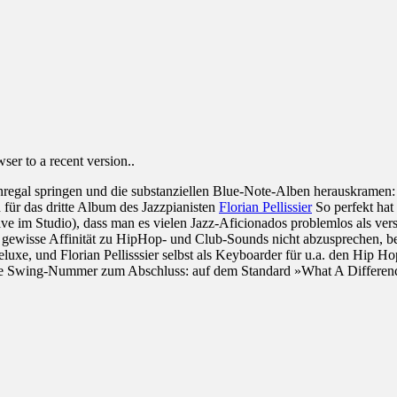
er to a recent version..
tenregal springen und die substanziellen Blue-Note-Alben herauskra
für das dritte Album des Jazzpianisten
Florian Pellissier
So perfekt hat
 live im Studio), dass man es vielen Jazz-Aficionados problemlos als
ine gewisse Affinität zu HipHop- und Club-Sounds nicht abzusprechen, 
uxe, und Florian Pellisssier selbst als Keyboarder für u.a. den Hip H
he Swing-Nummer zum Abschluss: auf dem Standard »What A Differen