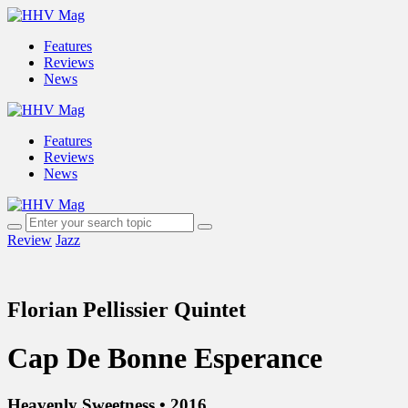
Features
Reviews
News
Features
Reviews
News
Review
Jazz
Florian Pellissier Quintet
Cap De Bonne Esperance
Heavenly Sweetness • 2016