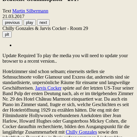
Text
Martin Silbermann
21.03.2017
previous
play
next
Chilly Gonzales & Jarvis Cocker - Room 29
plt
Update Required
To play the media you will need to update your
browser to a recent version..
Hotelzimmer sind schon seltsam; einerseits stellen sie
Sehnsuchtsorte voller Glamour und Exzess dar, anderseits sind sie
standardisierte, unpersönliche Räume für einsame und langweilige
Geschäftsreisen.
Jarvis Cocker
spürte auf der letzten US-Tour seiner
Band Pulp der ersten Deutung nach, als er im titelgebenden Zimmer
Nr. 29 des Hotel Château Marmont einquartiert war. Da auch ein
Piano im Zimmer stand, fragte er sich, welche Geschichten es seit
der Hoteleröffnung 1929 zu erzählen hätten. Die eng mit der
Filmindustrie Hollywoods verbundenen Anekdoten über Jean
Harlow, Howard Hughes oder Gangsterboss Mickey Cohen, die
Cocker daraufhin recherchierte, bilden den Ausgangspunkt für die
langjährige Zusammenarbeit mit
Chilly Gonzales
sowie den