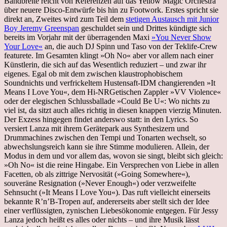
Bandbreite reicht von Referenzen auf das Yellow Magic Orchestra
über neuere Disco-Entwürfe bis hin zu Footwork. Erstes spricht sie
direkt an, Zweites wird zum Teil dem
stetigen Austausch mit Junior
Boy Jeremy Greenspan
geschuldet sein und Drittes kündigte sich
bereits im Vorjahr mit der überragenden Maxi
»You Never Show
Your Love«
an, die auch DJ Spinn und Taso von der Teklife-Crew
featurete. Im Gesamten klingt »Oh No« aber vor allem nach einer
Künstlerin, die sich auf das Wesentlich reduziert – und zwar ihr
eigenes. Egal ob mit dem zwischen klaustrophobischem
Soundnichts und verfrickeltem Hustensaft-IDM changierenden »It
Means I Love You«, dem Hi-NRGetischen Zappler »VV Violence«
oder der elegischen Schlussballade »Could Be U«: Wo nichts zu
viel ist, da sitzt auch alles richtig in diesen knappen vierzig Minuten.
Der Exzess hingegen findet anderswo statt: in den Lyrics. So
versiert Lanza mit ihrem Gerätepark aus Synthesizern und
Drummachines zwischen den Tempi und Tonarten wechselt, so
abwechslungsreich kann sie ihre Stimme modulieren. Allein, der
Modus in dem und vor allem das, wovon sie singt, bleibt sich gleich:
»Oh No« ist die reine Hingabe. Ein Versprechen von Liebe in allen
Facetten, ob als zittrige Nervosität (»Going Somewhere«),
souveräne Resignation (»Never Enough«) oder verzweifelte
Sehnsucht (»It Means I Love You«). Das ruft vielleicht einerseits
bekannte R’n’B-Tropen auf, andererseits aber stellt sich der Idee
einer verflüssigten, zynischen Liebesökonomie entgegen. Für Jessy
Lanza jedoch heißt es alles oder nichts – und ihre Musik lässt