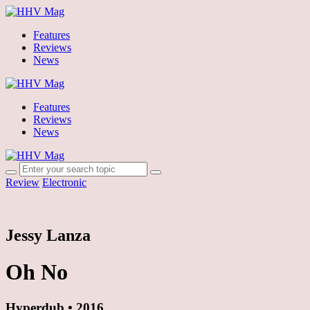
Features
Reviews
News
Features
Reviews
News
Review
Electronic
Jessy Lanza
Oh No
Hyperdub • 2016