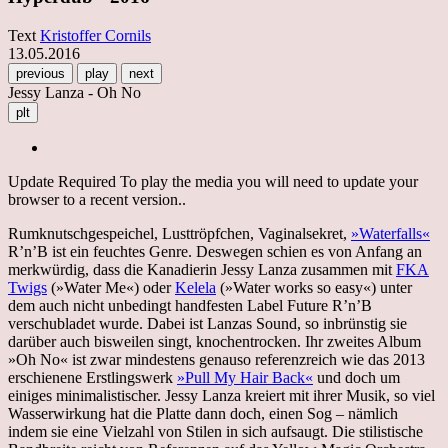
Text
Kristoffer Cornils
13.05.2016
previous
play
next
Jessy Lanza - Oh No
plt
Update Required
To play the media you will need to update your
browser to a recent version..
Rumknutschgespeichel, Lusttröpfchen, Vaginalsekret,
»Waterfalls«
R’n’B ist ein feuchtes Genre. Deswegen schien es von Anfang an
merkwürdig, dass die Kanadierin Jessy Lanza zusammen mit
FKA
Twigs
(»Water Me«) oder
Kelela
(»Water works so easy«) unter
dem auch nicht unbedingt handfesten Label Future R’n’B
verschubladet wurde. Dabei ist Lanzas Sound, so inbrünstig sie
darüber auch bisweilen singt, knochentrocken. Ihr zweites Album
»Oh No« ist zwar mindestens genauso referenzreich wie das 2013
erschienene Erstlingswerk
»Pull My Hair Back«
und doch um
einiges minimalistischer. Jessy Lanza kreiert mit ihrer Musik, so viel
Wasserwirkung hat die Platte dann doch, einen Sog – nämlich
indem sie eine Vielzahl von Stilen in sich aufsaugt. Die stilistische