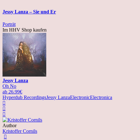
Jessy Lanza – Sie und Er
Porträt
Im HHV Shop kaufen
Jessy Lanza
Oh No
ab 26.99€
Hyperdub Recordings
Jessy Lanza
Electronic
Electronica
Author
Kristoffer Cornils