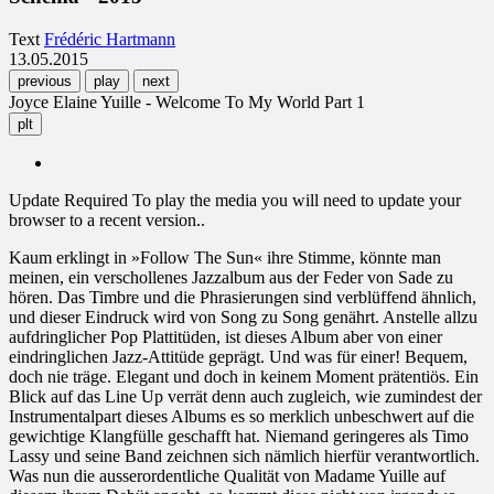
Text
Frédéric Hartmann
13.05.2015
previous
play
next
Joyce Elaine Yuille - Welcome To My World Part 1
plt
Update Required
To play the media you will need to update your
browser to a recent version..
Kaum erklingt in »Follow The Sun« ihre Stimme, könnte man
meinen, ein verschollenes Jazzalbum aus der Feder von Sade zu
hören. Das Timbre und die Phrasierungen sind verblüffend ähnlich,
und dieser Eindruck wird von Song zu Song genährt. Anstelle allzu
aufdringlicher Pop Plattitüden, ist dieses Album aber von einer
eindringlichen Jazz-Attitüde geprägt. Und was für einer! Bequem,
doch nie träge. Elegant und doch in keinem Moment prätentiös. Ein
Blick auf das Line Up verrät denn auch zugleich, wie zumindest der
Instrumentalpart dieses Albums es so merklich unbeschwert auf die
gewichtige Klangfülle geschafft hat. Niemand geringeres als Timo
Lassy und seine Band zeichnen sich nämlich hierfür verantwortlich.
Was nun die ausserordentliche Qualität von Madame Yuille auf