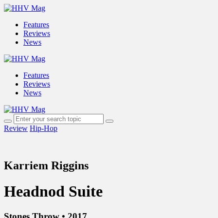
Features
Reviews
News
Features
Reviews
News
Review
Hip-Hop
Karriem Riggins
Headnod Suite
Stones Throw • 2017