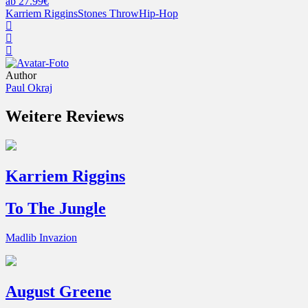
ab 27.99€
Karriem Riggins
Stones Throw
Hip-Hop
Author
Paul Okraj
Weitere Reviews
Karriem Riggins
To The Jungle
Madlib Invazion
August Greene