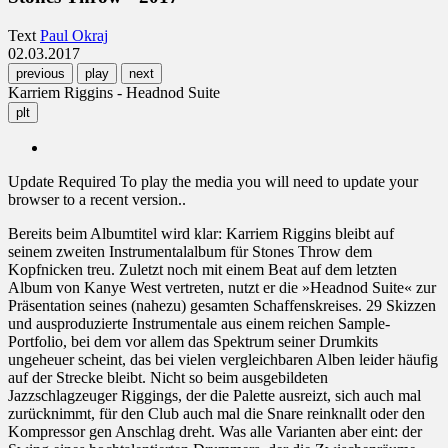
Text
Paul Okraj
02.03.2017
previous
play
next
Karriem Riggins - Headnod Suite
plt
Update Required
To play the media you will need to update your
browser to a recent version..
Bereits beim Albumtitel wird klar: Karriem Riggins bleibt auf
seinem zweiten Instrumentalalbum für Stones Throw dem
Kopfnicken treu. Zuletzt noch mit einem Beat auf dem letzten
Album von Kanye West vertreten, nutzt er die »Headnod Suite« zur
Präsentation seines (nahezu) gesamten Schaffenskreises. 29 Skizzen
und ausproduzierte Instrumentale aus einem reichen Sample-
Portfolio, bei dem vor allem das Spektrum seiner Drumkits
ungeheuer scheint, das bei vielen vergleichbaren Alben leider häufig
auf der Strecke bleibt. Nicht so beim ausgebildeten
Jazzschlagzeuger Riggings, der die Palette ausreizt, sich auch mal
zurücknimmt, für den Club auch mal die Snare reinknallt oder den
Kompressor gen Anschlag dreht. Was alle Varianten aber eint: der