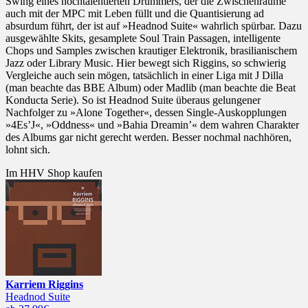
Swing eines hochtalentierten Drummers, der die Zwischenräume
auch mit der MPC mit Leben füllt und die Quantisierung ad
absurdum führt, der ist auf »Headnod Suite« wahrlich spürbar. Dazu
ausgewählte Skits, gesamplete Soul Train Passagen, intelligente
Chops und Samples zwischen krautiger Elektronik, brasilianischem
Jazz oder Library Music. Hier bewegt sich Riggins, so schwierig
Vergleiche auch sein mögen, tatsächlich in einer Liga mit J Dilla
(man beachte das BBE Album) oder Madlib (man beachte die Beat
Konducta Serie). So ist Headnod Suite überaus gelungener
Nachfolger zu »Alone Together«, dessen Single-Auskopplungen
»4Es’J«, »Oddness« und »Bahia Dreamin’« dem wahren Charakter
des Albums gar nicht gerecht werden. Besser nochmal nachhören,
lohnt sich.
Im HHV Shop kaufen
Karriem Riggins
Headnod Suite