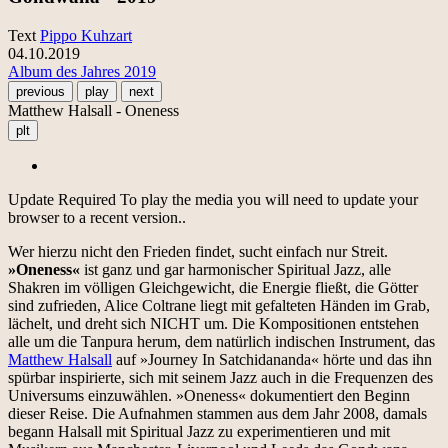
Text
Pippo Kuhzart
04.10.2019
Album des Jahres 2019
previous
play
next
Matthew Halsall - Oneness
plt
Update Required
To play the media you will need to update your
browser to a recent version..
Wer hierzu nicht den Frieden findet, sucht einfach nur Streit.
»Oneness«
ist ganz und gar harmonischer Spiritual Jazz, alle
Shakren im völligen Gleichgewicht, die Energie fließt, die Götter
sind zufrieden, Alice Coltrane liegt mit gefalteten Händen im Grab,
lächelt, und dreht sich NICHT um. Die Kompositionen entstehen
alle um die Tanpura herum, dem natürlich indischen Instrument, das
Matthew Halsall
auf »Journey In Satchidananda« hörte und das ihn
spürbar inspirierte, sich mit seinem Jazz auch in die Frequenzen des
Universums einzuwählen. »Oneness« dokumentiert den Beginn
dieser Reise. Die Aufnahmen stammen aus dem Jahr 2008, damals
begann Halsall mit Spiritual Jazz zu experimentieren und mit