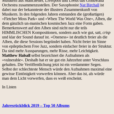
Musikern aus Manchester, Liverpool und Leeds das Gondwana
Orchestra zusammenzustellen. Der Saxophonist
Nat Birchall
ist
dabei nur der bekannteste der illustren Zusammenkunft von
Musikern. In den folgenden Jahren entstanden die (großartigen)
»Fletcher Moss Park« und »When The World Was One«, Alben, die
dem gänzlich un-manischen kosmischen Jazz eine Form gaben.
Bemerkenswert auf den Alben sind nicht nur die teils
HIMMLISCHEN Kompositionen, sondern auch wie gut, satt,
crisp
und klar der Sound darauf ist. »Oneness« ist deutlich freier als die
Alben, die diese Sessions begründet haben. Nicht freier im Sinne
von epileptischem Free Jazz, sondern einfacher freier in der Struktur.
Da sind mehr Aussparungen, mehr Risse, mehr Leichtigkeit.
Matthew Halsall
selbst bezeichnet die Aufnahmen als
»vulnerable«. Deshalb hat er sie gut ein Jahrzehnt unter Verschluss
gehalten. Die Veröffentlichung jetzt ist ein verdammter Segen.
Selbst der schlechteste Mensch würde den Aufnahmen maximal eine
gewisse Eintönigkeit vorwerfen können. Aber das ist, als würde
man dem Licht vorwerfen, dass es weiß erscheint.
In Listen
Jahresrückblick 2019 – Top 50 Albums