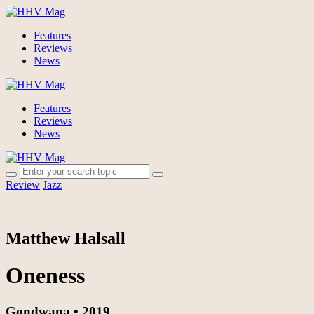
Features
Reviews
News
Features
Reviews
News
Review
Jazz
Matthew Halsall
Oneness
Gondwana • 2019