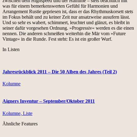
zwischen dem Highspeed und der Halftime – stets beachtlich mit
was für einem bemerkenswerten Gefühl für Harmonien und
Arrangement Rustie gepriesen ist, dass er das Rhythmuskorsett stets
im Fokus behält und zu keiner Zeit nur ansatzweise ausufern lässt.
Und so sehr es wabert, schimmert, leuchtet und glänzt, es bleibt in
seiner dafür vorgesehen Ordnung. »Progressiv« werden es die einen
nennen. Die anderen schmeißen weiterhin die Mär vom »Future
Vintage« in die Runde. Fest steht: Es ist ein großer Wurf.
In Listen
Jahresrückblick 2011 – Die 50 Alben des Jahres (Teil 2)
Kolumne
Aigners Inventur – September/Oktober 2011
Kolumne, Liste
Ähnliche Features