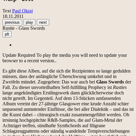
Text
Paul Okraj
18.11.2011
previous
play
next
Rustie - Glass Swords
plt
Update Required
To play the media you will need to update your
browser to a recent version..
Es gibt diese Alben, auf die sich die Rezipienten so lange gedulden
müssen, dass der anfängliche Überschwung umkehrt und in
Zweifeln mündet. Zugegeben: Das war auch bei
Glass Swords
der
Fall. Zu dieser unvorteilhaften Self-fulfilling Prophecy ist
Rusties
lange angekündigtes Erstlingswerk dann glücklicherweise doch
nicht gereift. Im Gegenteil. Auf dem 13-Stücken umfassenden
Album vereint der 27-jährige Glasgower eine krude Anzahl schier
unpassend anmutender Einflüsse, die bei aller Dialektik – und das ist
die Kunst dabei – chirurgisch exakt zusammengeführt werden. Ob
irrsinnig hochgepitchte R&B-Samples, die auf Glam-Metal der
Achtziger treffen, sündhafte Synthchords auf filigrane
Schlagzeugpatterns oder ständig wandelnde Tempiverschiebungen