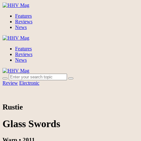
Features
Reviews
News
Features
Reviews
News
Review
Electronic
Rustie
Glass Swords
Warp • 2011