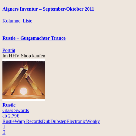
Aigners Inventur – September/Oktober 2011
Kolumne, Liste
Rustie – Gutgemachter Trance
Porträt
Im HHV Shop kaufen
Rustie
Glass Swords
ab 2.79€
Rustie
Warp Records
Dub
Dubstep
Electronic
Wonky