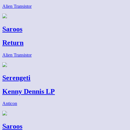
Alien Transistor
Saroos
Return
Alien Transistor
Serengeti
Kenny Dennis LP
Anticon
Saroos