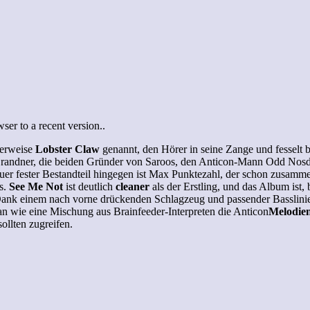
er to a recent version..
derweise
Lobster Claw
genannt, den Hörer in seine Zange und fesselt 
Brandner, die beiden Gründer von Saroos, den Anticon-Mann Odd Nosda
uer fester Bestandteil hingegen ist Max Punktezahl, der schon zusamme
s.
See Me Not
ist deutlich
cleaner
als der Erstling, und das Album ist,
. Dank einem nach vorne drückenden Schlagzeug und passender Basslin
an wie eine Mischung aus Brainfeeder-Interpreten die Anticon
Melodie
ollten zugreifen.