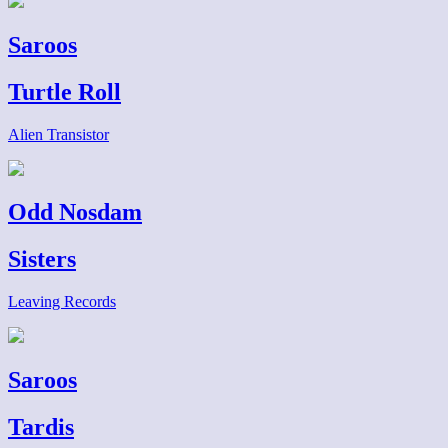
Saroos
Turtle Roll
Alien Transistor
Odd Nosdam
Sisters
Leaving Records
Saroos
Tardis