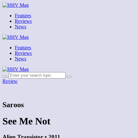
Features
Reviews
News
Features
Reviews
News
Review
Saroos
See Me Not
Alien Transistor • 2011