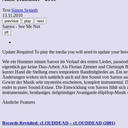
Text
Simon Segieth
13.11.2010
previous
play
next
Saroos - See Me Not
plt
Update Required
To play the media you will need to update your brows
Wie ein Hummer nimmt Saroos im Verlauf des ersten Liedes, passen
eigentlich gar keine Duo-Arbeit. Als Florian Zimmer und Christoph 
kurzer Hand die Stellung eines temporären Bandmitgliedes an. Ein ne
Änderungen wirken sich natürlich auch auf den Sound von Saroos au
Gewirr der Musik sehr mysteriös erscheinen, komplett instrumental
endet in purer Sound-Extase. Die Entwicklung von Saroos fühlt sich 
instrumentaler, beatlastiger, tiefgründiger Avantgarde-HipHop-Musik s
Ähnliche Features
Records Revisited: cLOUDDEAD – cLOUDDEAD (2001)