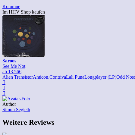
Kolumne
Im HHV Shop kaufen
Saroos
See Me Not
ab 13.56€
Alien Transistor
Anticon.
Contriva
Lali Puna
Longplayer (LP)
Odd Nos
Author
Simon Segieth
Weitere Reviews