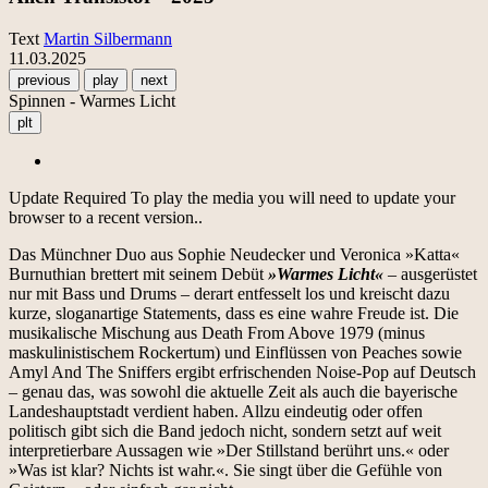
Text
Martin Silbermann
11.03.2025
previous
play
next
Spinnen - Warmes Licht
plt
Update Required
To play the media you will need to update your
browser to a recent version..
Das Münchner Duo aus Sophie Neudecker und Veronica »Katta«
Burnuthian brettert mit seinem Debüt
»Warmes Licht«
– ausgerüstet
nur mit Bass und Drums – derart entfesselt los und kreischt dazu
kurze, sloganartige Statements, dass es eine wahre Freude ist. Die
musikalische Mischung aus Death From Above 1979 (minus
maskulinistischem Rockertum) und Einflüssen von Peaches sowie
Amyl And The Sniffers ergibt erfrischenden Noise-Pop auf Deutsch
– genau das, was sowohl die aktuelle Zeit als auch die bayerische
Landeshauptstadt verdient haben. Allzu eindeutig oder offen
politisch gibt sich die Band jedoch nicht, sondern setzt auf weit
interpretierbare Aussagen wie »Der Stillstand berührt uns.« oder
»Was ist klar? Nichts ist wahr.«. Sie singt über die Gefühle von