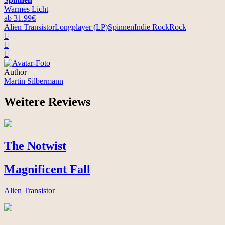
Warmes Licht
ab 31.99€
Alien Transistor
Longplayer (LP)
Spinnen
Indie Rock
Rock
Author
Martin Silbermann
Weitere Reviews
The Notwist
Magnificent Fall
Alien Transistor