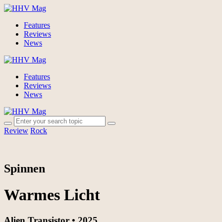
Features
Reviews
News
Features
Reviews
News
Review
Rock
Spinnen
Warmes Licht
Alien Transistor • 2025