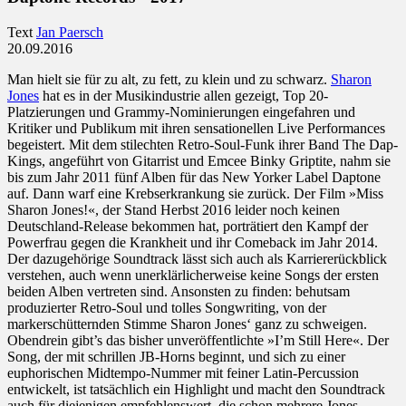
Text
Jan Paersch
20.09.2016
Man hielt sie für zu alt, zu fett, zu klein und zu schwarz.
Sharon
Jones
hat es in der Musikindustrie allen gezeigt, Top 20-
Platzierungen und Grammy-Nominierungen eingefahren und
Kritiker und Publikum mit ihren sensationellen Live Performances
begeistert. Mit dem stilechten Retro-Soul-Funk ihrer Band The Dap-
Kings, angeführt von Gitarrist und Emcee Binky Griptite, nahm sie
bis zum Jahr 2011 fünf Alben für das New Yorker Label Daptone
auf. Dann warf eine Krebserkrankung sie zurück. Der Film »Miss
Sharon Jones!«, der Stand Herbst 2016 leider noch keinen
Deutschland-Release bekommen hat, porträtiert den Kampf der
Powerfrau gegen die Krankheit und ihr Comeback im Jahr 2014.
Der dazugehörige Soundtrack lässt sich auch als Karriererückblick
verstehen, auch wenn unerklärlicherweise keine Songs der ersten
beiden Alben vertreten sind. Ansonsten zu finden: behutsam
produzierter Retro-Soul und tolles Songwriting, von der
markerschütternden Stimme Sharon Jones‘ ganz zu schweigen.
Obendrein gibt’s das bisher unveröffentlichte »I’m Still Here«. Der
Song, der mit schrillen JB-Horns beginnt, und sich zu einer
euphorischen Midtempo-Nummer mit feiner Latin-Percussion
entwickelt, ist tatsächlich ein Highlight und macht den Soundtrack
auch für diejenigen empfehlenswert, die schon mehrere Jones-