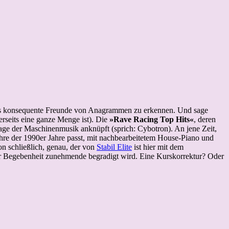
als konsequente Freunde von Anagrammen zu erkennen. Und sage
erseits eine ganze Menge ist). Die
»Rave Racing Top Hits«
, deren
 Tage der Maschinenmusik anknüpft (sprich: Cybotron). An jene Zeit,
hre der 1990er Jahre passt, mit nachbearbeitetem House-Piano und
n schließlich, genau, der von
Stabil Elite
ist hier mit dem
er Begebenheit zunehmende begradigt wird. Eine Kurskorrektur? Oder