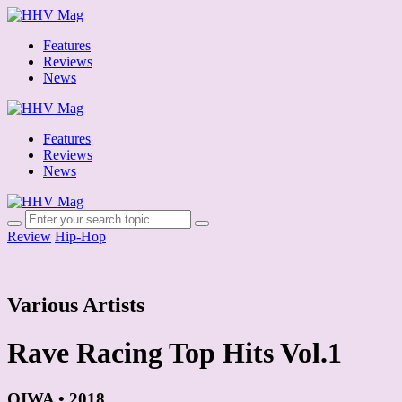
Features
Reviews
News
Features
Reviews
News
Review
Hip-Hop
Various Artists
Rave Racing Top Hits Vol.1
OIWA • 2018