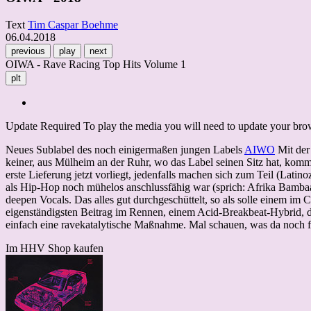
Text
Tim Caspar Boehme
06.04.2018
previous
play
next
OIWA - Rave Racing Top Hits Volume 1
plt
Update Required
To play the media you will need to update your brows
Neues Sublabel des noch einigermaßen jungen Labels
AIWO
Mit der
keiner, aus Mülheim an der Ruhr, wo das Label seinen Sitz hat, komm
erste Lieferung jetzt vorliegt, jedenfalls machen sich zum Teil (Lati
als Hip-Hop noch mühelos anschlussfähig war (sprich: Afrika Bambaa
deepen Vocals. Das alles gut durchgeschüttelt, so als solle einem i
eigenständigsten Beitrag im Rennen, einem Acid-Breakbeat-Hybrid, d
einfach eine ravekatalytische Maßnahme. Mal schauen, was da noch f
Im HHV Shop kaufen