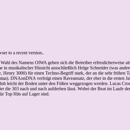
er to a recent version..
 Wahl des Namens OIWA geben sich die Betreiber erfreulicherweise 
e in musikalischer Hinsicht ausschließlich Helge Schneider (was ander
noz, Henry 3000) für einen Techno-Begriff stark, der an die sehr frühen
taa). DNAonDNA verfolgt einen Raveansatz, der eher in die ersten Ja
m Club leicht der Boden unter den Füßen weggezogen werden. Lucas Croo
er die 303 nach und nach aufdrehen lässt. Wobei der Beat im Laufe d
ür Top Hits auf Lager sind.