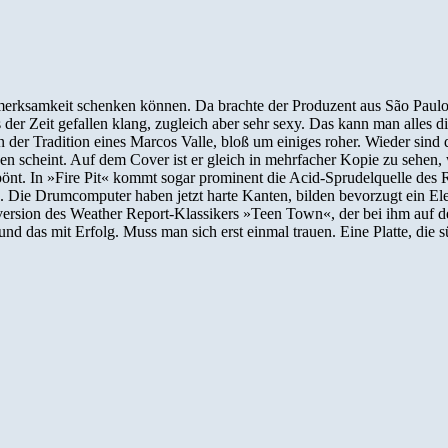
ufmerksamkeit schenken können. Da brachte der Produzent aus São Paulo
der Zeit gefallen klang, zugleich aber sehr sexy. Das kann man alles 
der Tradition eines Marcos Valle, bloß um einiges roher. Wieder sind 
 scheint. Auf dem Cover ist er gleich in mehrfacher Kopie zu sehen,
erpönt. In »Fire Pit« kommt sogar prominent die Acid-Sprudelquelle d
. Die Drumcomputer haben jetzt harte Kanten, bilden bevorzugt ein E
rversion des Weather Report-Klassikers »Teen Town«, der bei ihm auf
und das mit Erfolg. Muss man sich erst einmal trauen. Eine Platte, die