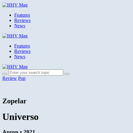
Features
Reviews
News
Features
Reviews
News
Review
Pop
Zopelar
Universo
Apron • 2021