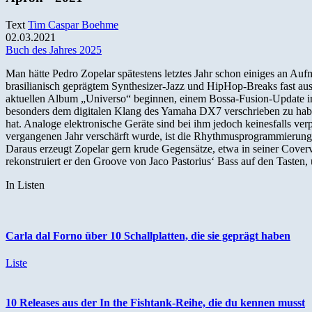
Text
Tim Caspar Boehme
02.03.2021
Buch des Jahres 2025
Man hätte Pedro Zopelar spätestens letztes Jahr schon einiges an A
brasilianisch geprägtem Synthesizer-Jazz und HipHop-Breaks fast aus 
aktuellen Album „Universo“ beginnen, einem Bossa-Fusion-Update in 
besonders dem digitalen Klang des Yamaha DX7 verschrieben zu haben
hat. Analoge elektronische Geräte sind bei ihm jedoch keinesfalls v
vergangenen Jahr verschärft wurde, ist die Rhythmusprogrammierung
Daraus erzeugt Zopelar gern krude Gegensätze, etwa in seiner Cove
rekonstruiert er den Groove von Jaco Pastorius‘ Bass auf den Tasten, 
In Listen
Carla dal Forno über 10 Schallplatten, die sie geprägt haben
Liste
10 Releases aus der In the Fishtank-Reihe, die du kennen musst