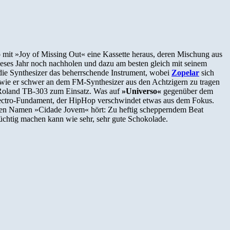
 mit »Joy of Missing Out« eine Kassette heraus, deren Mischung aus
dieses Jahr noch nachholen und dazu am besten gleich mit seinem
die Synthesizer das beherrschende Instrument, wobei
Zopelar
sich
 wie er schwer an dem FM-Synthesizer aus den Achtzigern zu tragen
es Roland TB-303 zum Einsatz. Was auf
»Universo«
gegenüber dem
lectro-Fundament, der HipHop verschwindet etwas aus dem Fokus.
 den Namen »Cidade Jovem« hört: Zu heftig schepperndem Beat
 süchtig machen kann wie sehr, sehr gute Schokolade.