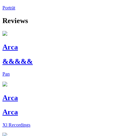
Porträt
Reviews
Arca
&&&&&
Pan
Arca
Arca
Xl Recordings