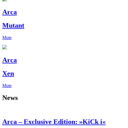
Arca
Mutant
Mute
Arca
Xen
Mute
News
Arca – Exclusive Edition: »KiCk i«