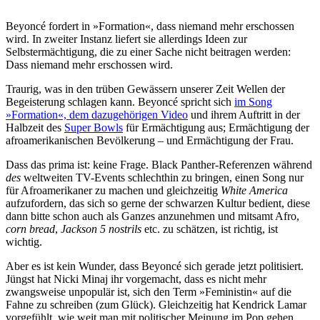
Beyoncé fordert in »Formation«, dass niemand mehr erschossen
wird. In zweiter Instanz liefert sie allerdings Ideen zur
Selbstermächtigung, die zu einer Sache nicht beitragen werden:
Dass niemand mehr erschossen wird.
Traurig, was in den trüben Gewässern unserer Zeit Wellen der
Begeisterung schlagen kann. Beyoncé spricht sich
im Song
»Formation«, dem dazugehörigen Video
und ihrem Auftritt in der
Halbzeit des
Super Bowls
für Ermächtigung aus; Ermächtigung der
afroamerikanischen Bevölkerung – und Ermächtigung der Frau.
Dass das prima ist: keine Frage. Black Panther-Referenzen während
des
weltweiten TV-Events schlechthin zu bringen, einen Song nur
für Afroamerikaner zu machen und gleichzeitig
White America
aufzufordern, das sich so gerne der schwarzen Kultur bedient, diese
dann bitte schon auch als Ganzes anzunehmen und mitsamt Afro,
corn bread
,
Jackson 5 nostrils
etc. zu schätzen, ist richtig, ist
wichtig.
Aber es ist kein Wunder, dass Beyoncé sich gerade jetzt politisiert.
Jüngst hat Nicki Minaj ihr vorgemacht, dass es nicht mehr
zwangsweise unpopulär ist, sich den Term »Feministin« auf die
Fahne zu schreiben (zum Glück). Gleichzeitig hat Kendrick Lamar
vorgefühlt, wie weit man mit politischer Meinung im Pop gehen