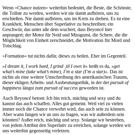
Wenn »Chance nutzen« weiterhin bedeutet, die Beste, die Schönste,
die Tollste zu werden, werden wir nie damit aufhören, uns zu
erschießen. Nie damit aufhören, uns im Kreis zu drehen. Es ist eine
Krankheit, Menschen über Superlative zu beschreiben; ein
Geschwür, das unter alle dem wuchert, dass Beyoncé hier
anprangert; der Motor für Neid und Missgunst, die Schere, die die
Möglichkeit von Einheit zerschneidet, die Motivation für Mord und
Totschlag.
»Formation« tut nichts dafür, dieses zu heilen. Eher im Gegenteil.
»I dream it, I work hard, I grind ‚til I own it«
heißt es da,
»get
what’s mine (take what’s mine), I’m a star (I’m a star)«
. Das ist
nichts als eine weitere Umschreibung des amerikanischen Traums,
dieser ekligen Arbeits- und Ausbeutungsethik, in der der
pursuit of
happiness
längst zum
pursuit of success
geworden ist.
Auch Beyoncé betont: Ich bin reich, mächtig und sexy und du
kannst das auch schaffen. Alles gut gemeint. Weil viel zu vielen
immer noch die Chance verwehrt wird, das auch sein zu können.
Aber wann fangen wir an uns zu fragen, was wir außerdem sein
könnten? Außer reich, mächtig und sexy. Solange wir bestreben,
von jedem Attribut den Superlativ zu erreichen, solange werden wir
uns weiterhin gegenseitig verletzen.