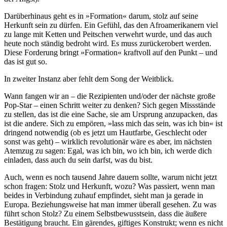
Darüberhinaus geht es in »Formation« darum, stolz auf seine
Herkunft sein zu dürfen. Ein Gefühl, das den Afroamerikanern viel
zu lange mit Ketten und Peitschen verwehrt wurde, und das auch
heute noch ständig bedroht wird. Es muss zurückerobert werden.
Diese Forderung bringt »Formation« kraftvoll auf den Punkt – und
das ist gut so.
In zweiter Instanz aber fehlt dem Song der Weitblick.
Wann fangen wir an – die Rezipienten und/oder der nächste große
Pop-Star – einen Schritt weiter zu denken? Sich gegen Missstände
zu stellen, das ist die eine Sache, sie am Ursprung anzupacken, das
ist die andere. Sich zu empören, »lass mich das sein, was ich bin« ist
dringend notwendig (ob es jetzt um Hautfarbe, Geschlecht oder
sonst was geht) – wirklich revolutionär wäre es aber, im nächsten
Atemzug zu sagen: Egal, was ich bin, wo ich bin, ich werde dich
einladen, dass auch du sein darfst, was du bist.
Auch, wenn es noch tausend Jahre dauern sollte, warum nicht jetzt
schon fragen: Stolz und Herkunft, wozu? Was passiert, wenn man
beides in Verbindung zuhauf empfindet, sieht man ja gerade in
Europa. Beziehungsweise hat man immer überall gesehen. Zu was
führt schon Stolz? Zu einem Selbstbewusstsein, dass die äußere
Bestätigung braucht. Ein gärendes, giftiges Konstrukt; wenn es nicht