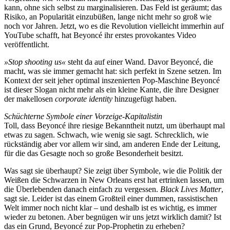
kann, ohne sich selbst zu marginalisieren. Das Feld ist geräumt; das
Risiko, an Popularität einzubüßen, lange nicht mehr so groß wie
noch vor Jahren. Jetzt, wo es die Revolution vielleicht immerhin auf
YouTube schafft, hat Beyoncé ihr erstes provokantes Video
veröffentlicht.
»Stop shooting us«
steht da auf einer Wand. Davor Beyoncé, die
macht, was sie immer gemacht hat: sich perfekt in Szene setzen. Im
Kontext der seit jeher optimal inszenierten Pop-Maschine Beyoncé
ist dieser Slogan nicht mehr als ein kleine Kante, die ihre Designer
der makellosen
corporate identity
hinzugefügt haben.
Schüchterne Symbole einer Vorzeige-Kapitalistin
Toll, dass Beyoncé ihre riesige Bekanntheit nutzt, um überhaupt mal
etwas zu sagen. Schwach, wie wenig sie sagt. Schrecklich, wie
rückständig aber vor allem wir sind, am anderen Ende der Leitung,
für die das Gesagte noch so große Besonderheit besitzt.
Was sagt sie überhaupt? Sie zeigt über Symbole, wie die Politik der
Weißen die Schwarzen in New Orleans erst hat ertrinken lassen, um
die Überlebenden danach einfach zu vergessen.
Black Lives Matter
,
sagt sie. Leider ist das einem Großteil einer dummen, rassistischen
Welt immer noch nicht klar – und deshalb ist es wichtig, es immer
wieder zu betonen. Aber begnügen wir uns jetzt wirklich damit? Ist
das ein Grund, Beyoncé zur Pop-Prophetin zu erheben?