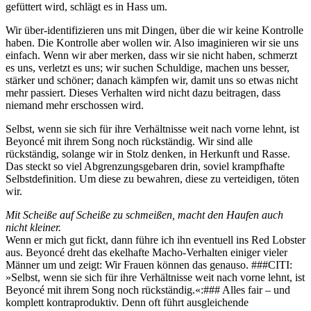
gefüttert wird, schlägt es in Hass um.
Wir über-identifizieren uns mit Dingen, über die wir keine Kontrolle
haben. Die Kontrolle aber wollen wir. Also imaginieren wir sie uns
einfach. Wenn wir aber merken, dass wir sie nicht haben, schmerzt
es uns, verletzt es uns; wir suchen Schuldige, machen uns besser,
stärker und schöner; danach kämpfen wir, damit uns so etwas nicht
mehr passiert. Dieses Verhalten wird nicht dazu beitragen, dass
niemand mehr erschossen wird.
Selbst, wenn sie sich für ihre Verhältnisse weit nach vorne lehnt, ist
Beyoncé mit ihrem Song noch rückständig. Wir sind alle
rückständig, solange wir in Stolz denken, in Herkunft und Rasse.
Das steckt so viel Abgrenzungsgebaren drin, soviel krampfhafte
Selbstdefinition. Um diese zu bewahren, diese zu verteidigen, töten
wir.
Mit Scheiße auf Scheiße zu schmeißen, macht den Haufen auch
nicht kleiner.
Wenn er mich gut fickt, dann führe ich ihn eventuell ins Red Lobster
aus. Beyoncé dreht das ekelhafte Macho-Verhalten einiger vieler
Männer um und zeigt: Wir Frauen können das genauso. ###CITI:
»Selbst, wenn sie sich für ihre Verhältnisse weit nach vorne lehnt, ist
Beyoncé mit ihrem Song noch rückständig.«:### Alles fair – und
komplett kontraproduktiv. Denn oft führt ausgleichende