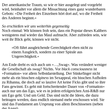
Der amerikanische Traum, so wie er hier ausgelegt und vorgelebt
wird, beinhaltet vor allem die Missachtung eines ganz wunderbaren
Gebots: »Die Freiheit des Einzelnen hört dort auf, wo die Freiheit
des Anderen beginnt.«
So erschießen wir uns weiterhin gegenseitig
Noch einmal: Wir können froh sein, dass ein Popstar dieses Kalibers
wenigstens mal wieder das Maul aufmacht. Aber zufrieden sein, wie
weit ihr Blick geht, können wir nicht.
»Oft führt ausgleichende Gerechtigkeit eben nicht zu
einem Ausgleich, sondern zu einer Spirale aus
Ungerechtigkeit.«
Am Ende dreht es sich auch um »…,Swag«. Was verändert weniger
die Gesellschaft als
swag
? Nichts. Vor
black consciousness
ist
»Formation« vor allem Selbstdarstellung. Der Stinkefinger nicht
mehr als ein bisschen
edginess
im Sexappeal, ein bisschen Aufholen
zu Rihanna, die doch auf so laszive Art keine Ficks gibt und so ihre
Fans gewinnt. Es geht mit fortschreitender Dauer von »Formation«
auch nur um das Ego, wie es in jedem erfolgreichen Ami-R&B nur
um Ego geht. Und um Geld. Das sind nicht die Ideen, die dazu
beitragen werden, dass endlich niemand mehr erschossen wird. Sie
sind das Fundament am Ursprung von allem Beschissenen (neben
der Angst).