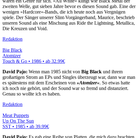
waren ein Genre für sich. »All White« klingt wie Black Metal der
zweiten Welle, gut sieben Jahre bevor es diesen Sound gab. Eine der
wenigen »Hardcore«-Bands, die ich heute noch aus Vergnügen
spiele. Der Sänger unserer Slint-Vorgängerband, Maurice, beschrieb
unseren Sound als eine Mischung aus Ride the Lightning, Metallica,
Die Kreuzen und Void.
Redaktion
Big Black
Atomizer
Touch & Go • 1986 •
ab 32.99€
David Pajo:
Wenn man 1985 nicht von
Big Black
und ihrem
großartigen Strom an EPs und Singles überzeugt war, dann war man
es spätestens mit dem Erscheinen von
»Atomizer«
. So etwas hatte
ich noch nie gehört, und der Sound war so fremd und distanziert.
Genau so wollte ich es haben.
Redaktion
Meat Puppets
Up On The Sun
SST • 1985 •
ab 39.99€
David Pajo:
Es gab eine Reihe von Platten, die mich dazu brachten,