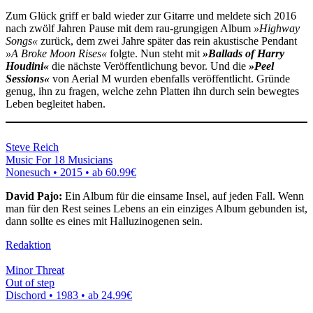
Zum Glück griff er bald wieder zur Gitarre und meldete sich 2016
nach zwölf Jahren Pause mit dem rau-grungigen Album
»Highway
Songs«
zurück, dem zwei Jahre später das rein akustische Pendant
»A Broke Moon Rises«
folgte. Nun steht mit
»Ballads of Harry
Houdini«
die nächste Veröffentlichung bevor. Und die
»Peel
Sessions«
von Aerial M wurden ebenfalls veröffentlicht. Gründe
genug, ihn zu fragen, welche zehn Platten ihn durch sein bewegtes
Leben begleitet haben.
Steve Reich
Music For 18 Musicians
Nonesuch • 2015 •
ab 60.99€
David Pajo:
Ein Album für die einsame Insel, auf jeden Fall. Wenn
man für den Rest seines Lebens an ein einziges Album gebunden ist,
dann sollte es eines mit Halluzinogenen sein.
Redaktion
Minor Threat
Out of step
Dischord • 1983 •
ab 24.99€