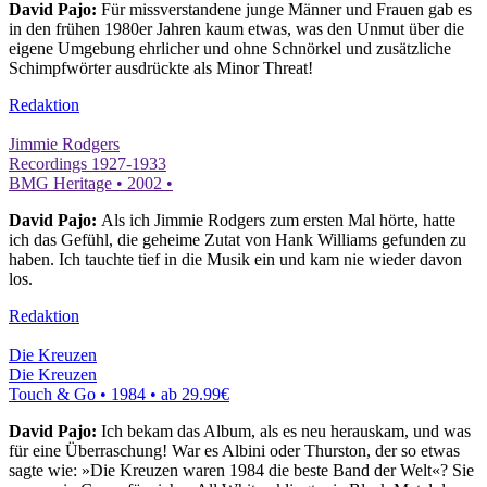
David Pajo:
Für missverstandene junge Männer und Frauen gab es
in den frühen 1980er Jahren kaum etwas, was den Unmut über die
eigene Umgebung ehrlicher und ohne Schnörkel und zusätzliche
Schimpfwörter ausdrückte als Minor Threat!
Redaktion
Jimmie Rodgers
Recordings 1927-1933
BMG Heritage • 2002 •
David Pajo:
Als ich Jimmie Rodgers zum ersten Mal hörte, hatte
ich das Gefühl, die geheime Zutat von Hank Williams gefunden zu
haben. Ich tauchte tief in die Musik ein und kam nie wieder davon
los.
Redaktion
Die Kreuzen
Die Kreuzen
Touch & Go • 1984 •
ab 29.99€
David Pajo:
Ich bekam das Album, als es neu herauskam, und was
für eine Überraschung! War es Albini oder Thurston, der so etwas
sagte wie: »Die Kreuzen waren 1984 die beste Band der Welt«? Sie