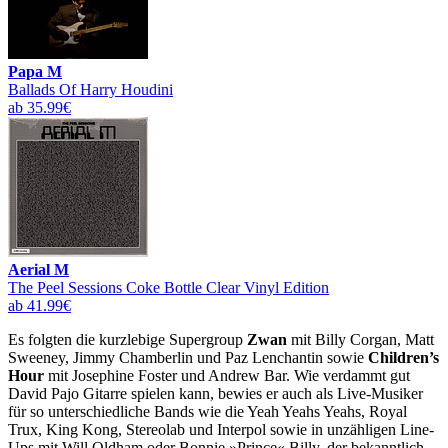
Papa M
Ballads Of Harry Houdini
ab 35.99€
Aerial M
The Peel Sessions Coke Bottle Clear Vinyl Edition
ab 41.99€
Es folgten die kurzlebige Supergroup
Zwan
mit Billy Corgan, Matt
Sweeney, Jimmy Chamberlin und Paz Lenchantin sowie
Children’s
Hour
mit Josephine Foster und Andrew Bar. Wie verdammt gut
David Pajo Gitarre spielen kann, bewies er auch als Live-Musiker
für so unterschiedliche Bands wie die Yeah Yeahs Yeahs, Royal
Trux, King Kong, Stereolab und Interpol sowie in unzähligen Line-
Ups mit Will Oldham oder Bonnie »Prince« Billy, der bekanntlich