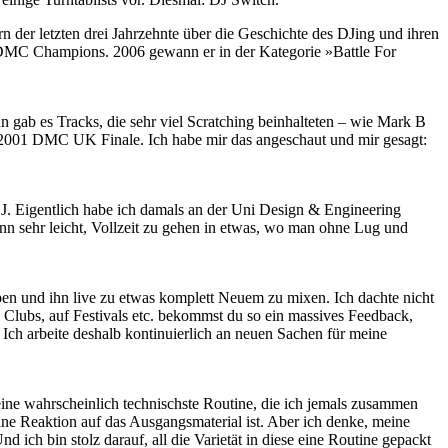
der letzten drei Jahrzehnte über die Geschichte des DJing und ihren
en DMC Champions. 2006 gewann er in der Kategorie »Battle For
 gab es Tracks, die sehr viel Scratching beinhalteten – wie Mark B
 2001 DMC UK Finale. Ich habe mir das angeschaut und mir gesagt:
it-DJ. Eigentlich habe ich damals an der Uni Design & Engineering
ann sehr leicht, Vollzeit zu gehen in etwas, wo man ohne Lug und
pen und ihn live zu etwas komplett Neuem zu mixen. Ich dachte nicht
n Clubs, auf Festivals etc. bekommst du so ein massives Feedback,
 Ich arbeite deshalb kontinuierlich an neuen Sachen für meine
ine wahrscheinlich technischste Routine, die ich jemals zusammen
ine Reaktion auf das Ausgangsmaterial ist. Aber ich denke, meine
ich bin stolz darauf, all die Varietät in diese eine Routine gepackt