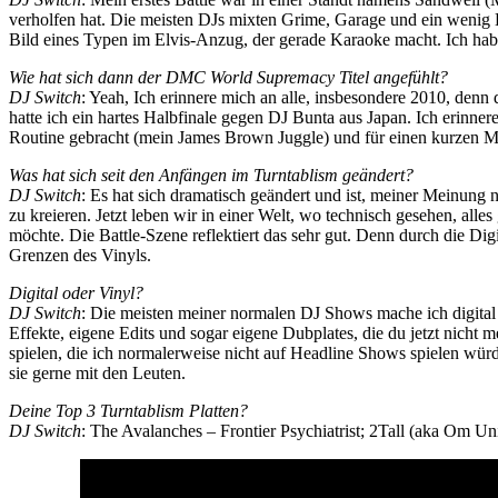
verholfen hat. Die meisten DJs mixten Grime, Garage und ein wenig H
Bild eines Typen im Elvis-Anzug, der gerade Karaoke macht. Ich hab
Wie hat sich dann der DMC World Supremacy Titel angefühlt?
DJ Switch
: Yeah, Ich erinnere mich an alle, insbesondere 2010, den
hatte ich ein hartes Halbfinale gegen DJ Bunta aus Japan. Ich erinne
Routine gebracht (mein James Brown Juggle) und für einen kurzen M
Was hat sich seit den Anfängen im Turntablism geändert?
DJ Switch
: Es hat sich dramatisch geändert und ist, meiner Meinung
zu kreieren. Jetzt leben wir in einer Welt, wo technisch gesehen, alle
möchte. Die Battle-Szene reflektiert das sehr gut. Denn durch die Di
Grenzen des Vinyls.
Digital oder Vinyl?
DJ Switch
: Die meisten meiner normalen DJ Shows mache ich digital (
Effekte, eigene Edits und sogar eigene Dubplates, die du jetzt nic
spielen, die ich normalerweise nicht auf Headline Shows spielen wür
sie gerne mit den Leuten.
Deine Top 3 Turntablism Platten?
DJ Switch
: The Avalanches – Frontier Psychiatrist; 2Tall (aka Om Un