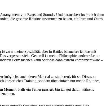
ten Arrangement von Beats und Sounds. Und daraus beschwöre ich dann
 Stunden, die gesamte Routine zusammen zu bauen, ein Intro und Outro
st zwar meine Spezialität, aber in Battles balanciere ich das mit
 Das vergessen viele. Generell ist meine Philosophie, anderer Leute
r anderen Form machen kann oder das dann extrem kompliziert wäre –
 (möglichst auch deren Material zu studieren), für sie Disses zu
ch körperliches Training, sondern übte einfach nur meine Routines,
m Moment. Falls ein Fehler passiert, bin ich gut darin, während
chzuatmen.
in paar einfache Scratches, was mir wahrscheinlich zum Sieg