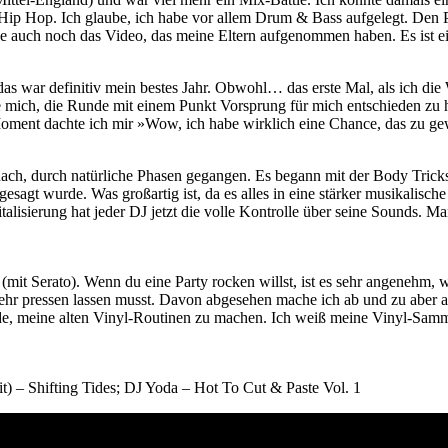
ip Hop. Ich glaube, ich habe vor allem Drum & Bass aufgelegt. Den Po
e auch noch das Video, das meine Eltern aufgenommen haben. Es ist ei
n das war definitiv mein bestes Jahr. Obwohl… das erste Mal, als ich
re mich, die Runde mit einem Punkt Vorsprung für mich entschieden zu 
oment dachte ich mir »Wow, ich habe wirklich eine Chance, das zu g
 nach, durch natürliche Phasen gegangen. Es begann mit der Body Trick
s gesagt wurde. Was großartig ist, da es alles in eine stärker musikali
gitalisierung hat jeder DJ jetzt die volle Kontrolle über seine Sounds
mit Serato). Wenn du eine Party rocken willst, ist es sehr angenehm, 
ht mehr pressen lassen musst. Davon abgesehen mache ich ab und zu ab
de, meine alten Vinyl-Routinen zu machen. Ich weiß meine Vinyl-Samml
it) – Shifting Tides; DJ Yoda – Hot To Cut & Paste Vol. 1