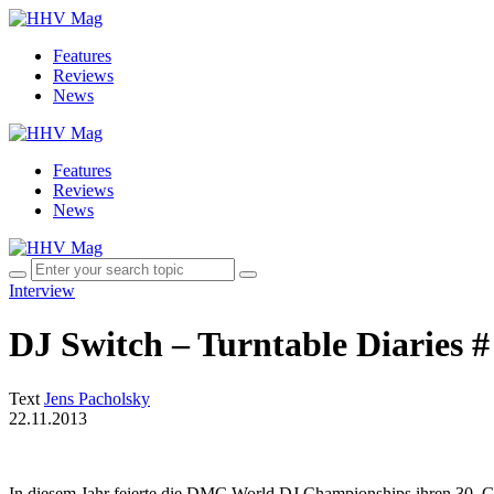
Features
Reviews
News
Features
Reviews
News
Interview
DJ Switch – Turntable Diaries #
Text
Jens Pacholsky
22.11.2013
In diesem Jahr feierte die DMC World DJ Championships ihren 30. Geb