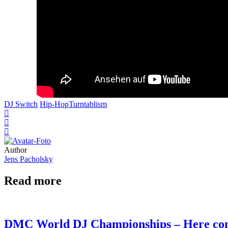
DJ Switch
Hip-Hop
Turntablism
Author
Jens Pacholsky
Read more
DMC World DJ Championships – Here com