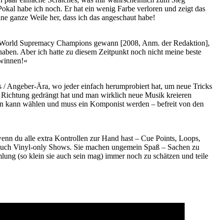
kal habe ich noch. Er hat ein wenig Farbe verloren und zeigt das
ne ganze Weile her, dass ich das angeschaut habe!
 die World Supremacy Champions gewann [2008, Anm. der Redaktion],
haben. Aber ich hatte zu diesem Zeitpunkt noch nicht meine beste
ewinnen!«
s / Angeber-Ära, wo jeder einfach herumprobiert hat, um neue Tricks
sche Richtung gedrängt hat und man wirklich neue Musik kreieren
. Man kann wählen und muss ein Komponist werden – befreit von den
wenn du alle extra Kontrollen zur Hand hast – Cue Points, Loops,
er auch Vinyl-only Shows. Sie machen ungemein Spaß – Sachen zu
ung (so klein sie auch sein mag) immer noch zu schätzen und teile