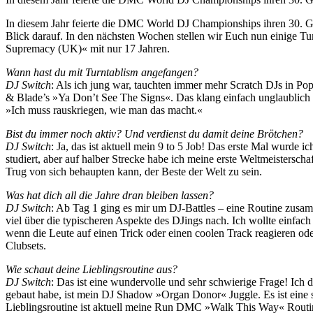
In diesem Jahr feierte die DMC World DJ Championships ihren 30. Ge
Blick darauf. In den nächsten Wochen stellen wir Euch nun einige T
Supremacy (UK)« mit nur 17 Jahren.
Wann hast du mit Turntablism angefangen?
DJ Switch
: Als ich jung war, tauchten immer mehr Scratch DJs in Po
& Blade’s »Ya Don’t See The Signs«. Das klang einfach unglaublich
»Ich muss rauskriegen, wie man das macht.«
Bist du immer noch aktiv? Und verdienst du damit deine Brötchen?
DJ Switch
: Ja, das ist aktuell mein 9 to 5 Job! Das erste Mal wurde i
studiert, aber auf halber Strecke habe ich meine erste Weltmeistersc
Trug von sich behaupten kann, der Beste der Welt zu sein.
Was hat dich all die Jahre dran bleiben lassen?
DJ Switch
: Ab Tag 1 ging es mir um DJ-Battles – eine Routine zusam
viel über die typischeren Aspekte des DJings nach. Ich wollte einfac
wenn die Leute auf einen Trick oder einen coolen Track reagieren ode
Clubsets.
Wie schaut deine Lieblingsroutine aus?
DJ Switch
: Das ist eine wundervolle und sehr schwierige Frage! Ic
gebaut habe, ist mein DJ Shadow »Organ Donor« Juggle. Es ist eine s
Lieblingsroutine ist aktuell meine Run DMC »Walk This Way« Routine. D