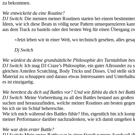
zu bekommen.
Wie entwickelst du eine Routine?
DJ Switch
: Die meisten meiner Routinen starten bei einem bestimmt
Ideen, wie ich diese Beats in völlig neue Pattern umsequenzieren kan
aus dem Track zu basteln oder den besten Weg für einen Übergang z
»Jetzt leben wir in einer Welt, wo technisch gesehen, alles ges
Dj Switch
Wie würdest du deine grundsätzliche Philosophie des Turntablism be
DJ Switch
: Ich mag DJ Craze’s Philosophie, ein guter Allrounder zu s
gleichen Anteilen Scratching, Body Tricks und Disses. Und stelle siche
Material zu schnappen und daraus etwas Interessantes und Unterhalt
es ist einzigartig.
Wie bereitest du dich auf Battles vor? Und wie fühlst du dich bei Batt
DJ Switch
: Meine Vorbereitung zu all den Battles bestand aus großen
suchen und herauszufinden, welche meiner Routines am besten gegen si
bis ich sie im Schlaf beherrschte.
Wie ich mich während des Battles fühle? Hm, eigentlich bin ich komple
meiner Performance darüber nachzudenken, wie ich damit umgehen kö
Wie war dein erster Battle?
DJ Switch
: Mein erstes Battle war in einer Standt namens Sandwell (