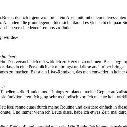
en Break, den ich irgendwo höre – ein Abschnitt mit einem interessan
n. Nachdem die grundlegende Idee steht, dauert es vielleicht ein paar
wischen verschiedenen Tempos zu finden.
agt wurde.«
schreiben?
ein. Das versuche ich mir wirklich zu Herzen zu nehmen. Beat Juggling i
r, dass du eine Persönlichkeit mitbringst und diese auch rüber bringst.
sames zu machen. Es ist ein Live-Remixen, das man entweder in keine
les?
 Tabellen – die Runden und Timings zu planen, meine Gegner aufzulisten
e funktionieren. Ich ging sehr methodisch vor. Ich machte kein wirkli
tt leer, renne quasi durch meine Routine und existiere einfach in diese
nnte. Und immer wenn ich Leute disse, habe ich etwas Zeit, mal dur
Mittel-England) und war viel mehr ein Mix-Battle. Ich konnte damals e